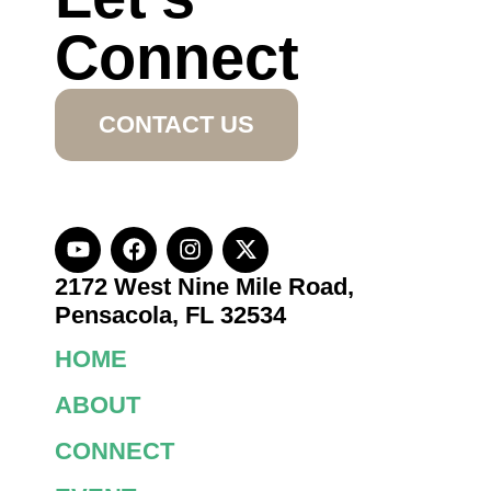
Connect
CONTACT US
2172 West Nine Mile Road,
Pensacola, FL 32534
HOME
ABOUT
CONNECT