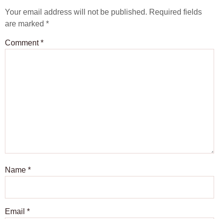
Your email address will not be published.
Required fields
are marked
*
Comment
*
Name
*
Email
*