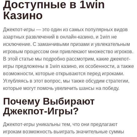
Доступные в 1win
Казино
Джекпот-игры — это один из самых популярных видов
азартных развлечений в онлайн-казино, и 1win не
исключение. С заманчивыми призами и увлекательным
игровым процессом они привлекают множество игроков.
В этой статье мы подробно рассмотрим, какие джекпот-
игры предложены в 1win казино, их особенности, а также
возможности, которые открываются перед игроками.
Углубляясь в этот вопрос, мы также обсудим стратегии,
которые могут помочь увеличить шансы на победу.
Почему Выбирают
Джекпот-Игры?
Джекпот-игры уникальны тем, что они предлагают
игрокам возможность выиграть значительные суммы