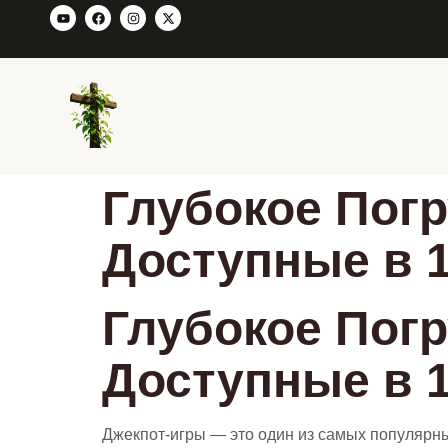
Глубокое Пог
Доступные в 
Глубокое Пог
Доступные в 
Джекпот-игры — это один из самых популярны