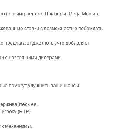
то не выиграет его. Примеры: Mega Moolah,
искованные ставки с возможностью побеждать
же предлагают джекпоты, что добавляет
ни с настоящими дилерами.
орые помогут улучшить ваши шансы:
держивайтесь ее.
игроку (RTP).
их механизмы.