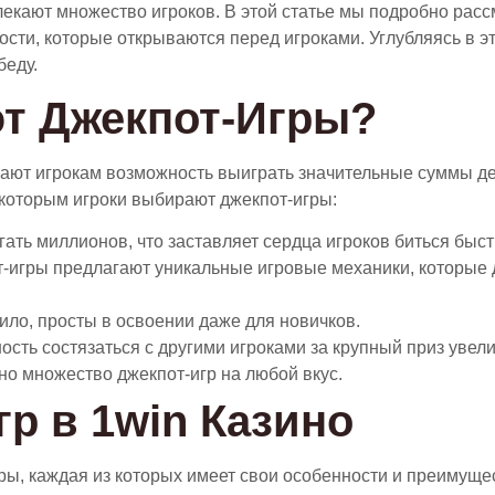
екают множество игроков. В этой статье мы подробно расс
ости, которые открываются перед игроками. Углубляясь в э
беду.
т Джекпот-Игры?
гают игрокам возможность выиграть значительные суммы ден
 которым игроки выбирают джекпот-игры:
ать миллионов, что заставляет сердца игроков биться быст
-игры предлагают уникальные игровые механики, которые 
ило, просты в освоении даже для новичков.
сть состязаться с другими игроками за крупный приз увели
но множество джекпот-игр на любой вкус.
р в 1win Казино
ры, каждая из которых имеет свои особенности и преимуще