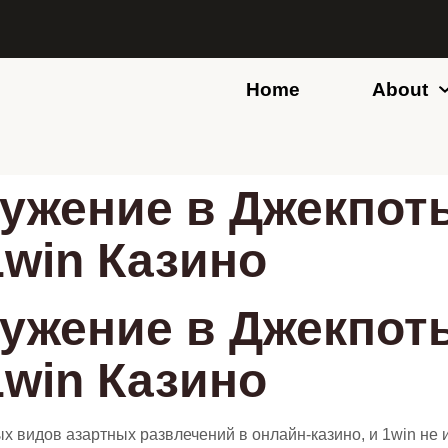
Home
About
ружение в Джекпот
1win Казино
ружение в Джекпот
1win Казино
х видов азартных развлечений в онлайн-казино, и 1win не