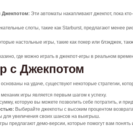
 Джекпотом:
Эти автоматы накапливают джекпот, пока кто-
кательные слоты, такие как Starburst, предлагают менее р
торые настольные игры, такие как покер или блэкджек, так
азино, где можно играть в джекпот-игры в реальном време
гр с Джекпотом
р основаны на удаче, существуют некоторые стратегии, кот
механик игры является первым шагом к успеху.
умму, которую вы можете позволить себе потратить, и при
остью:
Выбирайте джекпоты с высоким процентом возврата 
ы для увеличения своих шансов на выигрыш.
гры предлагают демо-версии, которые помогут вам понять 