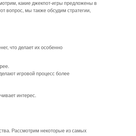
мотрим, какие джекпот-игры предложены в
тот вопрос, мы также обсудим стратегии,
ег, что делает их особенно
рее.
делают игровой процесс более
чивает интерес.
ства. Рассмотрим некоторые из самых