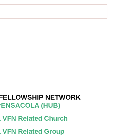
 FELLOWSHIP NETWORK
PENSACOLA (HUB)
 a VFN Related Church
 a VFN Related Group