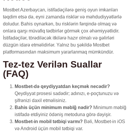
Mostbet Azerbaycan, istifadəçilərə geniş oyun imkanları
təqdim etsə də, eyni zamanda risklər və məhdudiyyətlərlə
doludur. Bahis oynarkən, bu risklərin fərqində olmaq və
onlara qarşı müvafiq tədbirlər görmək çox əhəmiyyətlidir.
İstifadəçilər, törədiləcək itkilərə hazır olmalı və gəlirləri
düzgün idarə etməlidirlər. Yalnız bu şəkildə Mostbet
platformasından maksimum yararlanmaq mümkündür.
Tez-tez Verilən Suallar
(FAQ)
Mostbet-də qeydiyyatdan keçmək necədir?
Qeydiyyat prosesi sadədir; adınızı, e-poçtunuzu və
şifrənizi daxil etməlisiniz.
Bahis üçün minimum məblğ nədir?
Minimum məblğ
istifadə etdiyiniz ödəniş metoduna görə dəyişir.
Mostbet-in mobil tətbiqi varmı?
Bəli, Mostbet-in iOS
və Android üçün mobil tətbiqi var.