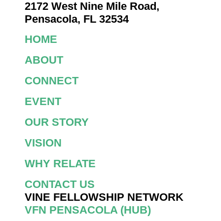
2172 West Nine Mile Road,
Pensacola, FL 32534
HOME
ABOUT
CONNECT
EVENT
OUR STORY
VISION
WHY RELATE
CONTACT US
VINE FELLOWSHIP NETWORK
VFN PENSACOLA (HUB)