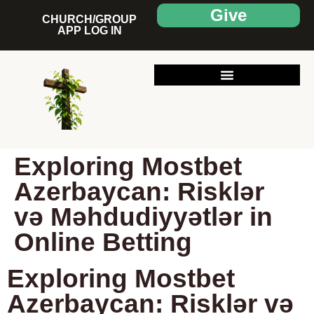
Give
CHURCH/GROUP
APP LOG IN
Exploring Mostbet
Azerbaycan: Risklər
və Məhdudiyyətlər in
Online Betting
Exploring Mostbet
Azerbaycan: Risklər və