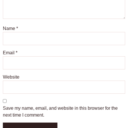
Name
*
Email
*
Website
Save my name, email, and website in this browser for the
next time I comment.