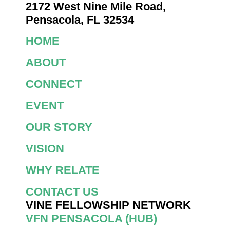
2172 West Nine Mile Road,
Pensacola, FL 32534
HOME
ABOUT
CONNECT
EVENT
OUR STORY
VISION
WHY RELATE
CONTACT US
VINE FELLOWSHIP NETWORK
VFN PENSACOLA (HUB)