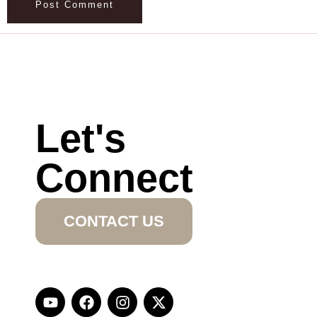
Let's
Connect
CONTACT US