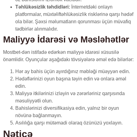
Təhlükəsizlik təhdidləri:
İnternetdəki onlayn
platformalar, müxtəliftəhlükəsizlik risklərinə qarşı hədəf
ola bilər. Şəxsi məlumatların qorunması üçün müvafiq
tədbirlər alınmalıdır.
Maliyyə İdarəsi və Məsləhətlər
Mostbet-dən istifadə edərkən maliyyə idarəsi xüsusilə
önəmlidir. Oyunçular aşağıdakı tövsiyələrə əməl edə bilərlər:
Hər ay bahis üçün ayırdığınız məbləği müəyyən edin.
Hədəflərinizi oyun başına təyin edin və onlara əməl
edin.
Maliyyə itkilərinizi izləyin və zərərləriniz qarşısında
məsuliyyətli olun.
Bahislərinizi diversifikasiya edin, yalnız bir oyun
növünə bağlanmayın.
Asılılığa qarşı mütəmadi olaraq özünüzü yoxlayın.
Nəticə