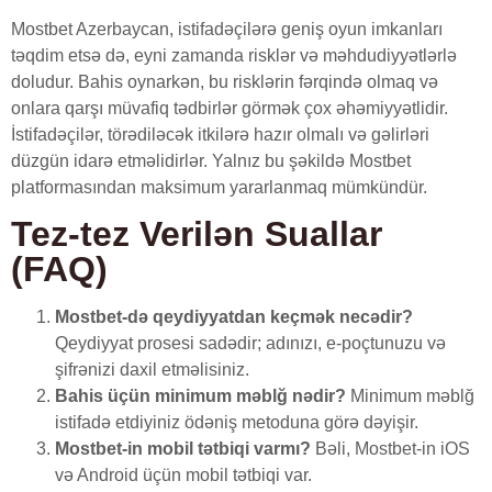
Mostbet Azerbaycan, istifadəçilərə geniş oyun imkanları
təqdim etsə də, eyni zamanda risklər və məhdudiyyətlərlə
doludur. Bahis oynarkən, bu risklərin fərqində olmaq və
onlara qarşı müvafiq tədbirlər görmək çox əhəmiyyətlidir.
İstifadəçilər, törədiləcək itkilərə hazır olmalı və gəlirləri
düzgün idarə etməlidirlər. Yalnız bu şəkildə Mostbet
platformasından maksimum yararlanmaq mümkündür.
Tez-tez Verilən Suallar
(FAQ)
Mostbet-də qeydiyyatdan keçmək necədir?
Qeydiyyat prosesi sadədir; adınızı, e-poçtunuzu və
şifrənizi daxil etməlisiniz.
Bahis üçün minimum məblğ nədir?
Minimum məblğ
istifadə etdiyiniz ödəniş metoduna görə dəyişir.
Mostbet-in mobil tətbiqi varmı?
Bəli, Mostbet-in iOS
və Android üçün mobil tətbiqi var.