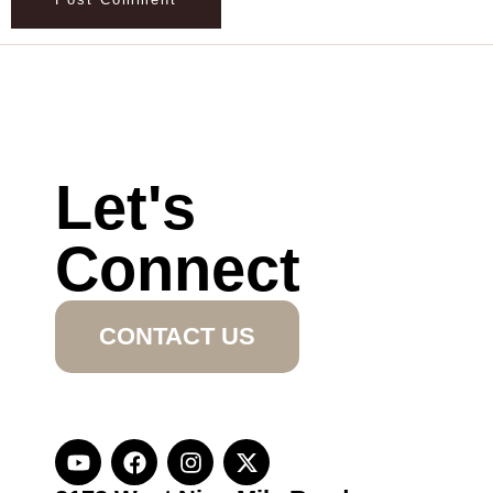
Let's
Connect
CONTACT US