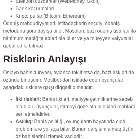
Elektron cüzdanlar (WebMoney, Skrill)
Bank köçürmələri
Kripto pullar (Bitcoin, Ethereum)
Ödəniş məhdudiyyətləri, istifadəçilərin seçdiyi ödəniş
metoduna görə dəyişə bilər. Məsələn, bəzi ödəniş üsulları ilə
minimum məblğ tələbləri ola bilər və ya müəyyən valyutalar
qəbul edilə bilməz.
Risklərin Anlayışı
Onlayn bahis dünyası, əyləncə təklif etsə də, bəzi riskləri də
özündə birləşdirir. Mostbet-dən istifadə edən oyunçular
aşağıdakı risklərə qarşı diqqətli olmalıdır:
İtki riskləri:
Bahis itkiləri, maliyyə çətinliklərinə səbəb
ola bilər. Oyunçular, itirməyi göze ala bildikləri məbləği
sərf etməlidirlər.
Asılılıq:
Bahis asılılığı, oyunçuların həyatında ciddi
problemlərə yol aça bilər. Bunun qarşısını almaq üçün,
öz bahislərini izləmək vacibdir.