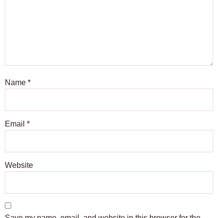
Name
*
Email
*
Website
Save my name, email, and website in this browser for the