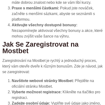
máte dobrou znalost nebo kde se vám líbí kurzy.
Praxe s menšími částkami:
Pokud jste nováček,
začněte s menšími sázkami, abyste se seznámili s
platformou.
Aktivujte všechny dostupné bonusy:
Nezapomínejte aktivovat všechny bonusy a akce, které
mohou zvýšit vaše šance na výhru.
Jak Se Zaregistrovat na
Mostbet
Zaregistrování na Mostbet je rychlý a jednoduchý proces,
který vám otevře dveře k různým bonusům. Zde je návod, jak
se zaregistrovat:
Navštivte webové stránky Mostbet:
Přejděte na
oficiální stránku Mostbet.
Vyberte možnost registrace:
Klikněte na tlačítko pro
registraci.
Zadejte osobní údaje:
Vyplňte své údaje jako jméno,