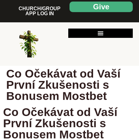
Give
CHURCH/GROUP
APP LOG IN
Co Očekávat od Vaší
První Zkušenosti s
Bonusem Mostbet
Co Očekávat od Vaší
První Zkušenosti s
Bonusem Mostbet