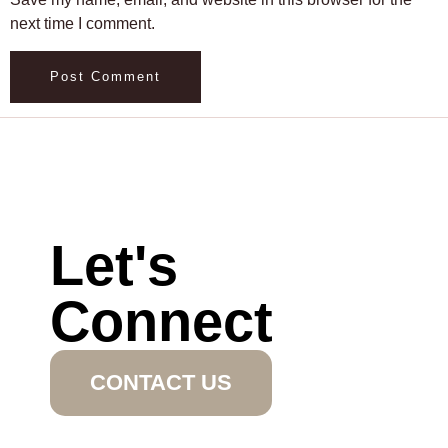
next time I comment.
Let's
Connect
CONTACT US