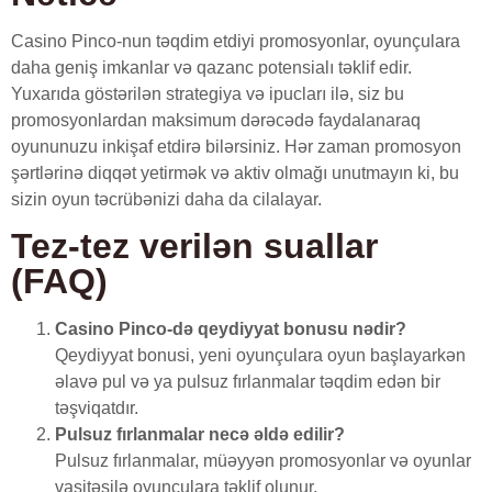
Casino Pinco-nun təqdim etdiyi promosyonlar, oyunçulara
daha geniş imkanlar və qazanc potensialı təklif edir.
Yuxarıda göstərilən strategiya və ipucları ilə, siz bu
promosyonlardan maksimum dərəcədə faydalanaraq
oyununuzu inkişaf etdirə bilərsiniz. Hər zaman promosyon
şərtlərinə diqqət yetirmək və aktiv olmağı unutmayın ki, bu
sizin oyun təcrübənizi daha da cilalayar.
Tez-tez verilən suallar
(FAQ)
Casino Pinco-də qeydiyyat bonusu nədir?
Qeydiyyat bonusi, yeni oyunçulara oyun başlayarkən
əlavə pul və ya pulsuz fırlanmalar təqdim edən bir
təşviqatdır.
Pulsuz fırlanmalar necə əldə edilir?
Pulsuz fırlanmalar, müəyyən promosyonlar və oyunlar
vasitəsilə oyunçulara təklif olunur.