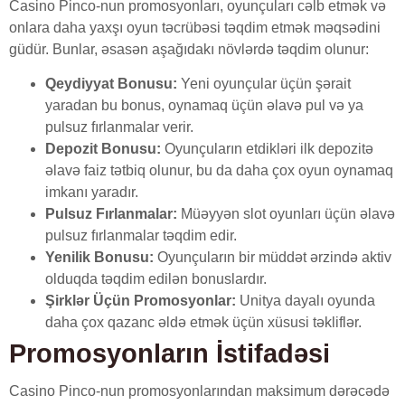
Casino Pinco-nun promosyonları, oyunçuları cəlb etmək və
onlara daha yaxşı oyun təcrübəsi təqdim etmək məqsədini
güdür. Bunlar, əsasən aşağıdakı növlərdə təqdim olunur:
Qeydiyyat Bonusu:
Yeni oyunçular üçün şərait
yaradan bu bonus, oynamaq üçün əlavə pul və ya
pulsuz fırlanmalar verir.
Depozit Bonusu:
Oyunçuların etdikləri ilk depozitə
əlavə faiz tətbiq olunur, bu da daha çox oyun oynamaq
imkanı yaradır.
Pulsuz Fırlanmalar:
Müəyyən slot oyunları üçün əlavə
pulsuz fırlanmalar təqdim edir.
Yenilik Bonusu:
Oyunçuların bir müddət ərzində aktiv
olduqda təqdim edilən bonuslardır.
Şirklər Üçün Promosyonlar:
Unitya dayalı oyunda
daha çox qazanc əldə etmək üçün xüsusi təkliflər.
Promosyonların İstifadəsi
Casino Pinco-nun promosyonlarından maksimum dərəcədə