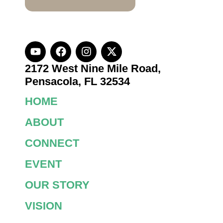
2172 West Nine Mile Road,
Pensacola, FL 32534
HOME
ABOUT
CONNECT
EVENT
OUR STORY
VISION