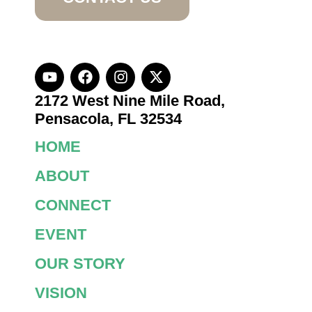
2172 West Nine Mile Road,
Pensacola, FL 32534
HOME
ABOUT
CONNECT
EVENT
OUR STORY
VISION