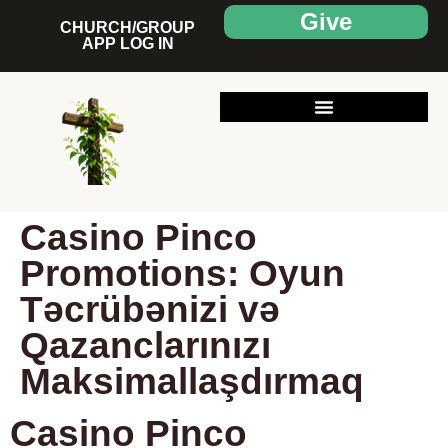
Give
CHURCH/GROUP
APP LOG IN
Casino Pinco
Promotions: Oyun
Təcrübənizi və
Qazanclarınızı
Maksimallaşdırmaq
Casino Pinco