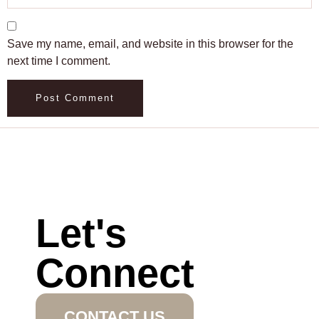
Save my name, email, and website in this browser for the
next time I comment.
Let's
Connect
CONTACT US