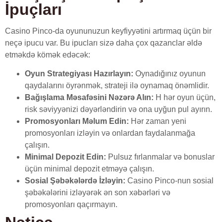
İpuçları
Casino Pinco-da oyununuzun keyfiyyətini artırmaq üçün bir
neçə ipucu var. Bu ipucları sizə daha çox qazanclar əldə
etməkdə kömək edəcək:
Oyun Strategiyası Hazırlayın:
Oynadığınız oyunun
qaydalarını öyrənmək, strateji ilə oynamaq önəmlidir.
Bağışlama Məsafəsini Nəzərə Alın:
H hər oyun üçün,
risk səviyyənizi dəyərləndirin və ona uyğun pul ayırın.
Promosyonları Məlum Edin:
Hər zaman yeni
promosyonları izləyin və onlardan faydalanmağa
çalışın.
Minimal Depozit Edin:
Pulsuz fırlanmalar və bonuslar
üçün minimal depozit etməyə çalışın.
Sosial Şəbəkələrdə İzləyin:
Casino Pinco-nun sosial
şəbəkələrini izləyərək ən son xəbərləri və
promosyonları qaçırmayın.