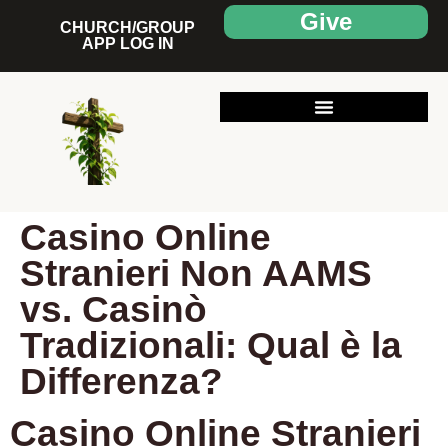
Give
CHURCH/GROUP
APP LOG IN
Casino Online
Stranieri Non AAMS
vs. Casinò
Tradizionali: Qual è la
Differenza?
Casino Online Stranieri