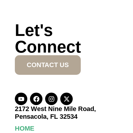
Let's
Connect
CONTACT US
2172 West Nine Mile Road,
Pensacola, FL 32534
HOME