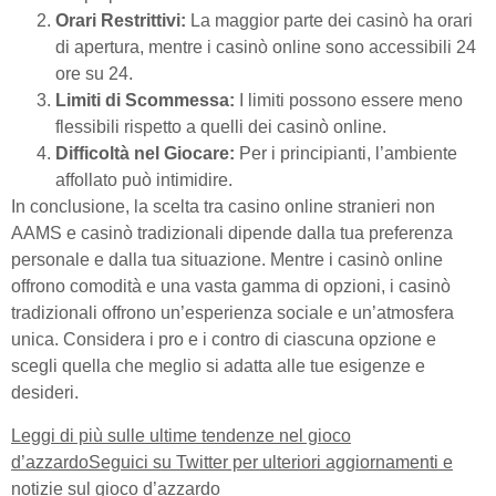
Orari Restrittivi:
La maggior parte dei casinò ha orari
di apertura, mentre i casinò online sono accessibili 24
ore su 24.
Limiti di Scommessa:
I limiti possono essere meno
flessibili rispetto a quelli dei casinò online.
Difficoltà nel Giocare:
Per i principianti, l’ambiente
affollato può intimidire.
In conclusione, la scelta tra casino online stranieri non
AAMS e casinò tradizionali dipende dalla tua preferenza
personale e dalla tua situazione. Mentre i casinò online
offrono comodità e una vasta gamma di opzioni, i casinò
tradizionali offrono un’esperienza sociale e un’atmosfera
unica. Considera i pro e i contro di ciascuna opzione e
scegli quella che meglio si adatta alle tue esigenze e
desideri.
Leggi di più sulle ultime tendenze nel gioco
d’azzardo
Seguici su Twitter per ulteriori aggiornamenti e
notizie sul gioco d’azzardo