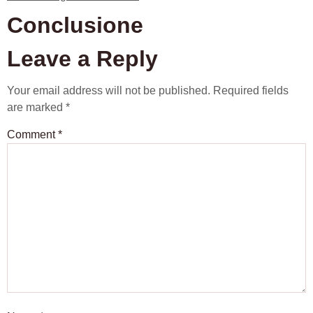
Conclusione
Leave a Reply
Your email address will not be published.
Required fields
are marked
*
Comment
*