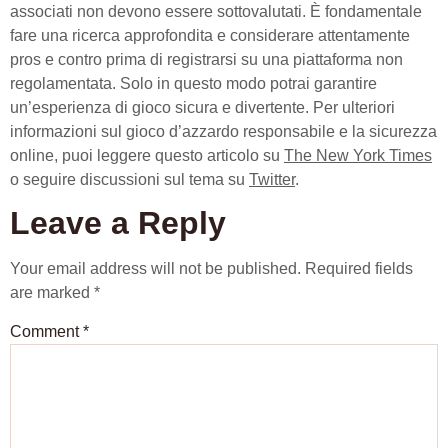
associati non devono essere sottovalutati. È fondamentale
fare una ricerca approfondita e considerare attentamente
pros e contro prima di registrarsi su una piattaforma non
regolamentata. Solo in questo modo potrai garantire
un’esperienza di gioco sicura e divertente. Per ulteriori
informazioni sul gioco d’azzardo responsabile e la sicurezza
online, puoi leggere questo articolo su
The New York Times
o seguire discussioni sul tema su
Twitter
.
Leave a Reply
Your email address will not be published.
Required fields
are marked
*
Comment
*