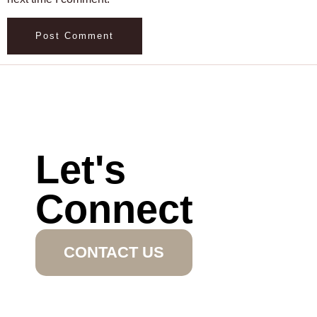
Let's
Connect
CONTACT US