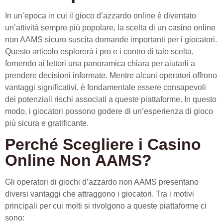
In un’epoca in cui il gioco d’azzardo online è diventato
un’attività sempre più popolare, la scelta di un casino online
non AAMS sicuro suscita domande importanti per i giocatori.
Questo articolo esplorerà i pro e i contro di tale scelta,
fornendo ai lettori una panoramica chiara per aiutarli a
prendere decisioni informate. Mentre alcuni operatori offrono
vantaggi significativi, è fondamentale essere consapevoli
dei potenziali rischi associati a queste piattaforme. In questo
modo, i giocatori possono godere di un’esperienza di gioco
più sicura e gratificante.
Perché Scegliere i Casino
Online Non AAMS?
Gli operatori di giochi d’azzardo non AAMS presentano
diversi vantaggi che attraggono i giocatori. Tra i motivi
principali per cui molti si rivolgono a queste piattaforme ci
sono: