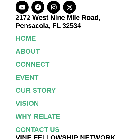
2172 West Nine Mile Road,
Pensacola, FL 32534
HOME
ABOUT
CONNECT
EVENT
OUR STORY
VISION
WHY RELATE
CONTACT US
VINE FELLOWSHIP NETWORK