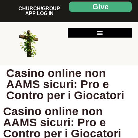
Give
CHURCH/GROUP
APP LOG IN
Casino online non
AAMS sicuri: Pro e
Contro per i Giocatori
Casino online non
AAMS sicuri: Pro e
Contro per i Giocatori