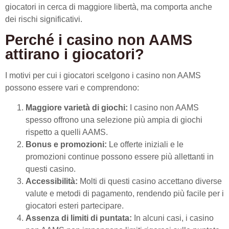
giocatori in cerca di maggiore libertà, ma comporta anche
dei rischi significativi.
Perché i casino non AAMS
attirano i giocatori?
I motivi per cui i giocatori scelgono i casino non AAMS
possono essere vari e comprendono:
Maggiore varietà di giochi:
I casino non AAMS
spesso offrono una selezione più ampia di giochi
rispetto a quelli AAMS.
Bonus e promozioni:
Le offerte iniziali e le
promozioni continue possono essere più allettanti in
questi casino.
Accessibilità:
Molti di questi casino accettano diverse
valute e metodi di pagamento, rendendo più facile per i
giocatori esteri partecipare.
Assenza di limiti di puntata:
In alcuni casi, i casino