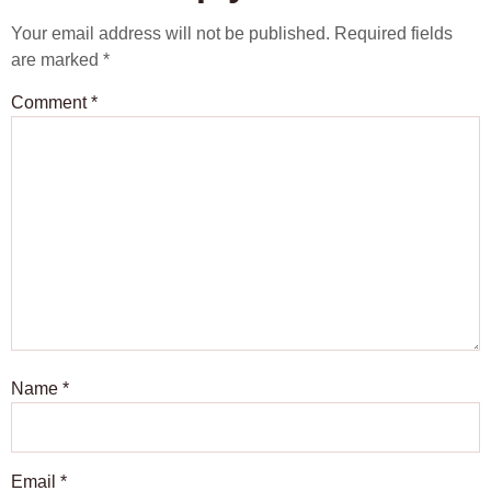
Your email address will not be published.
Required fields
are marked
*
Comment
*
Name
*
Email
*