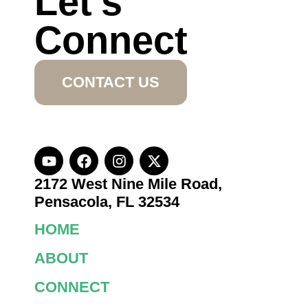
Let's
Connect
CONTACT US
2172 West Nine Mile Road,
Pensacola, FL 32534
HOME
ABOUT
CONNECT