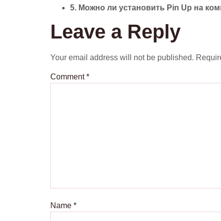
5. Можно ли установить Pin Up на ко
Leave a Reply
Your email address will not be published.
Requir
Comment
*
Name
*