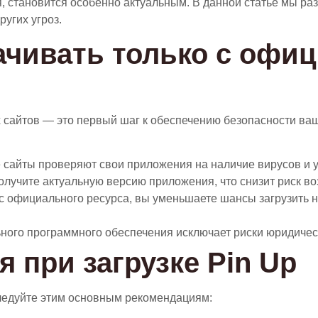
я, становится особенно актуальным. В данной статье мы ра
ругих угроз.
ачивать только с офи
 сайтов — это первый шаг к обеспечению безопасности ва
айты проверяют свои приложения на наличие вирусов и у
олучите актуальную версию приложения, что снизит риск в
с официального ресурса, вы уменьшаете шансы загрузить 
ого программного обеспечения исключает риски юридичес
я при загрузке Pin Up
следуйте этим основным рекомендациям: