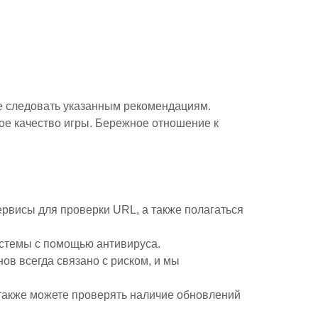
ете следовать указанным рекомендациям.
ое качество игры. Бережное отношение к
рвисы для проверки URL, а также полагаться
стемы с помощью антивируса.
ов всегда связано с риском, и мы
также можете проверять наличие обновлений