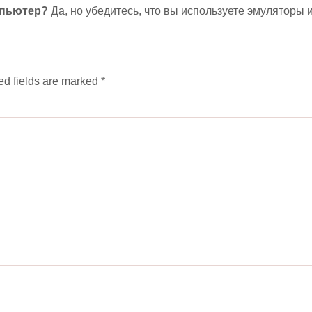
мпьютер?
Да, но убедитесь, что вы используете эмуляторы 
ed fields are marked
*