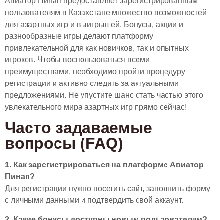
Авиатор Пинап предоставляет зарегистрированным
пользователям в Казахстане множество возможностей
для азартных игр и выигрышей. Бонусы, акции и
разнообразные игры делают платформу
привлекательной для как новичков, так и опытных
игроков. Чтобы воспользоваться всеми
преимуществами, необходимо пройти процедуру
регистрации и активно следить за актуальными
предложениями. Не упустите шанс стать частью этого
увлекательного мира азартных игр прямо сейчас!
Часто задаваемые
вопросы (FAQ)
1. Как зарегистрироваться на платформе Авиатор
Пинап?
Для регистрации нужно посетить сайт, заполнить форму
с личными данными и подтвердить свой аккаунт.
2. Какие бонусы доступны новым пользователям?