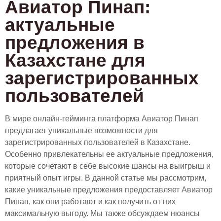
Авиатор Пинап:
актуальные
предложения в
Казахстане для
зарегистрированных
пользователей
В мире онлайн-гейминга платформа Авиатор Пинап
предлагает уникальные возможности для
зарегистрированных пользователей в Казахстане.
Особенно привлекательны ее актуальные предложения,
которые сочетают в себе высокие шансы на выигрыш и
приятный опыт игры. В данной статье мы рассмотрим,
какие уникальные предложения предоставляет Авиатор
Пинап, как они работают и как получить от них
максимальную выгоду. Мы также обсуждаем нюансы