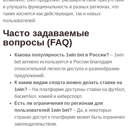
и улучшать функциональность в разных регионах, что
также коснется как действующих, так и новых
пользователей.
Часто задаваемые
вопросы (FAQ)
Какова популярность 1win bet в России?
– 1win
bet активно используется в России благодаря
относительной легкости доступа и разнообразию
предложений.
К каким видам спорта можно делать ставки на
1win?
– На платформе доступны ставки на футбол,
баскетбол, хоккей и киберспорт.
Есть ли ограничения по регионам для
пользователей 1win bet?
– Да, в некоторых
странах доступ к платформе может быть ограничен
законодательством.