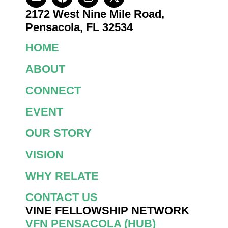
2172 West Nine Mile Road,
Pensacola, FL 32534
HOME
ABOUT
CONNECT
EVENT
OUR STORY
VISION
WHY RELATE
CONTACT US
VINE FELLOWSHIP NETWORK
VFN PENSACOLA (HUB)