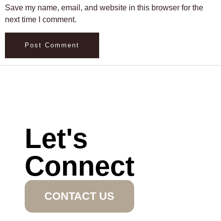
Save my name, email, and website in this browser for the
next time I comment.
Let's
Connect
CONTACT US