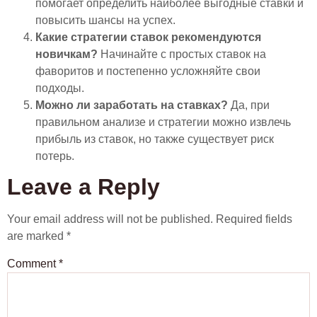
помогает определить наиболее выгодные ставки и
повысить шансы на успех.
Какие стратегии ставок рекомендуются
новичкам?
Начинайте с простых ставок на
фаворитов и постепенно усложняйте свои
подходы.
Можно ли заработать на ставках?
Да, при
правильном анализе и стратегии можно извлечь
прибыль из ставок, но также существует риск
потерь.
Leave a Reply
Your email address will not be published.
Required fields
are marked
*
Comment
*