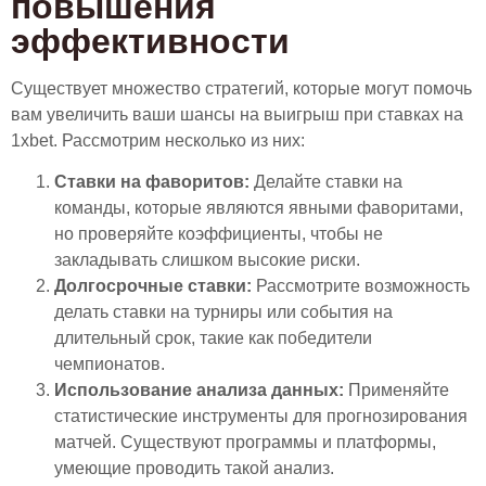
повышения
эффективности
Существует множество стратегий, которые могут помочь
вам увеличить ваши шансы на выигрыш при ставках на
1xbet. Рассмотрим несколько из них:
Ставки на фаворитов:
Делайте ставки на
команды, которые являются явными фаворитами,
но проверяйте коэффициенты, чтобы не
закладывать слишком высокие риски.
Долгосрочные ставки:
Рассмотрите возможность
делать ставки на турниры или события на
длительный срок, такие как победители
чемпионатов.
Использование анализа данных:
Применяйте
статистические инструменты для прогнозирования
матчей. Существуют программы и платформы,
умеющие проводить такой анализ.