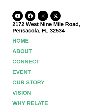
2172 West Nine Mile Road,
Pensacola, FL 32534
HOME
ABOUT
CONNECT
EVENT
OUR STORY
VISION
WHY RELATE