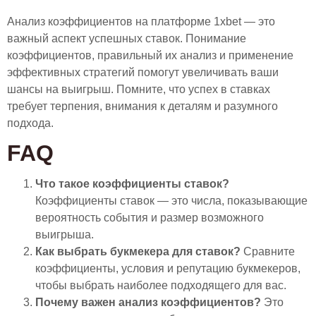
Анализ коэффициентов на платформе 1xbet — это
важный аспект успешных ставок. Понимание
коэффициентов, правильный их анализ и применение
эффективных стратегий помогут увеличивать ваши
шансы на выигрыш. Помните, что успех в ставках
требует терпения, внимания к деталям и разумного
подхода.
FAQ
Что такое коэффициенты ставок?
Коэффициенты ставок — это числа, показывающие
вероятность события и размер возможного
выигрыша.
Как выбрать букмекера для ставок?
Сравните
коэффициенты, условия и репутацию букмекеров,
чтобы выбрать наиболее подходящего для вас.
Почему важен анализ коэффициентов?
Это