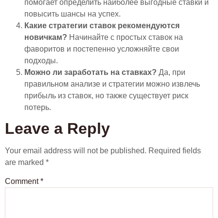
помогает определить наиболее выгодные ставки и
повысить шансы на успех.
Какие стратегии ставок рекомендуются
новичкам?
Начинайте с простых ставок на
фаворитов и постепенно усложняйте свои
подходы.
Можно ли заработать на ставках?
Да, при
правильном анализе и стратегии можно извлечь
прибыль из ставок, но также существует риск
потерь.
Leave a Reply
Your email address will not be published.
Required fields
are marked
*
Comment
*