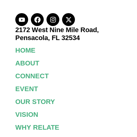
2172 West Nine Mile Road,
Pensacola, FL 32534
HOME
ABOUT
CONNECT
EVENT
OUR STORY
VISION
WHY RELATE