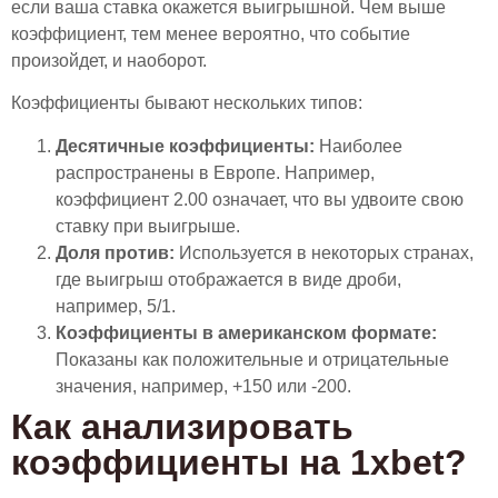
если ваша ставка окажется выигрышной. Чем выше
коэффициент, тем менее вероятно, что событие
произойдет, и наоборот.
Коэффициенты бывают нескольких типов:
Десятичные коэффициенты:
Наиболее
распространены в Европе. Например,
коэффициент 2.00 означает, что вы удвоите свою
ставку при выигрыше.
Доля против:
Используется в некоторых странах,
где выигрыш отображается в виде дроби,
например, 5/1.
Коэффициенты в американском формате:
Показаны как положительные и отрицательные
значения, например, +150 или -200.
Как анализировать
коэффициенты на 1xbet?