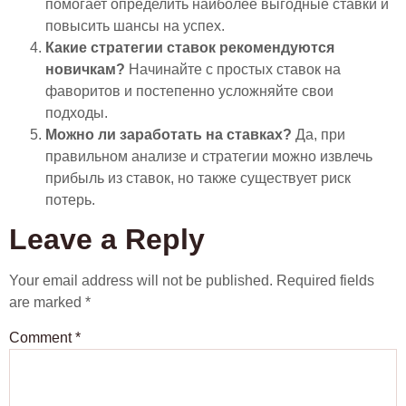
помогает определить наиболее выгодные ставки и
повысить шансы на успех.
Какие стратегии ставок рекомендуются
новичкам?
Начинайте с простых ставок на
фаворитов и постепенно усложняйте свои
подходы.
Можно ли заработать на ставках?
Да, при
правильном анализе и стратегии можно извлечь
прибыль из ставок, но также существует риск
потерь.
Leave a Reply
Your email address will not be published.
Required fields
are marked
*
Comment
*