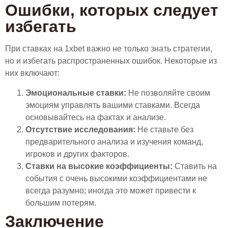
Ошибки, которых следует
избегать
При ставках на 1xbet важно не только знать стратегии,
но и избегать распространенных ошибок. Некоторые из
них включают:
Эмоциональные ставки:
Не позволяйте своим
эмоциям управлять вашими ставками. Всегда
основывайтесь на фактах и анализе.
Отсутствие исследования:
Не ставьте без
предварительного анализа и изучения команд,
игроков и других факторов.
Ставки на высокие коэффициенты:
Ставить на
события с очень высокими коэффициентами не
всегда разумно; иногда это может привести к
большим потерям.
Заключение