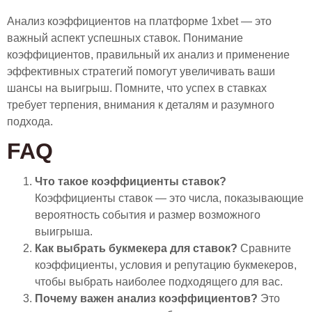
Анализ коэффициентов на платформе 1xbet — это
важный аспект успешных ставок. Понимание
коэффициентов, правильный их анализ и применение
эффективных стратегий помогут увеличивать ваши
шансы на выигрыш. Помните, что успех в ставках
требует терпения, внимания к деталям и разумного
подхода.
FAQ
Что такое коэффициенты ставок?
Коэффициенты ставок — это числа, показывающие
вероятность события и размер возможного
выигрыша.
Как выбрать букмекера для ставок?
Сравните
коэффициенты, условия и репутацию букмекеров,
чтобы выбрать наиболее подходящего для вас.
Почему важен анализ коэффициентов?
Это