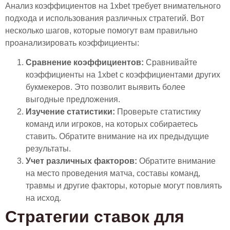
Анализ коэффициентов на 1xbet требует внимательного
подхода и использования различных стратегий. Вот
несколько шагов, которые помогут вам правильно
проанализировать коэффициенты:
Сравнение коэффициентов:
Сравнивайте
коэффициенты на 1xbet с коэффициентами других
букмекеров. Это позволит выявить более
выгодные предложения.
Изучение статистики:
Проверьте статистику
команд или игроков, на которых собираетесь
ставить. Обратите внимание на их предыдущие
результаты.
Учет различных факторов:
Обратите внимание
на место проведения матча, составы команд,
травмы и другие факторы, которые могут повлиять
на исход.
Стратегии ставок для