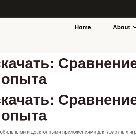
Home
About
скачать: Сравнени
 опыта
скачать: Сравнени
 опыта
обильными и десктопными приложениями для азартных игр 