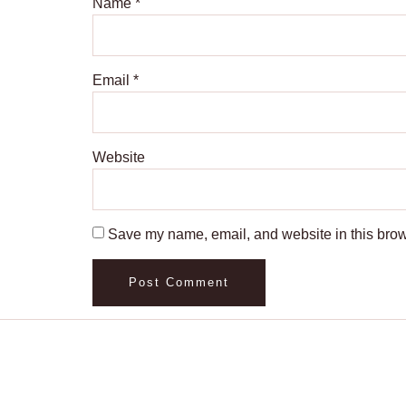
Name
*
Email
*
Website
Save my name, email, and website in this brow