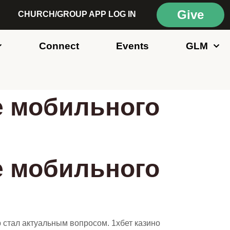
Give
CHURCH/GROUP APP LOG IN
Connect
Events
GLM
е мобильного
е мобильного
стал актуальным вопросом. 1хбет казино