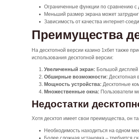
Ограниченные функции по сравнению с 
Меньший размер экрана может затруднит
Зависимость от качества интернет-соед
Преимущества де
На десктопной версии казино 1хбет также пр
использования десктопной версии:
Увеличенный экран:
Большой дисплей 
Обширные возможности:
Десктопная в
Мощность устройства:
Десктопные ком
Множественные окна:
Пользователи мо
Недостатки десктопн
Хотя десктоп имеет свои преимущества, он та
Необходимость находиться на одном мес
Более сложная установка – требуется с