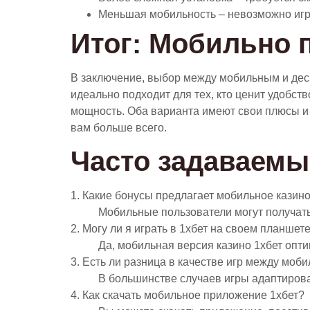
Меньшая мобильность – невозможно игра
Итог: Мобильно 
В заключение, выбор между мобильным и деск
идеально подходит для тех, кто ценит удобств
мощность. Оба варианта имеют свои плюсы и 
вам больше всего.
Часто задаваемы
1. Какие бонусы предлагает мобильное казино
Мобильные пользователи могут получать
2. Могу ли я играть в 1хбет на своем планшет
Да, мобильная версия казино 1хбет опт
3. Есть ли разница в качестве игр между моб
В большинстве случаев игры адаптирова
4. Как скачать мобильное приложение 1хбет?