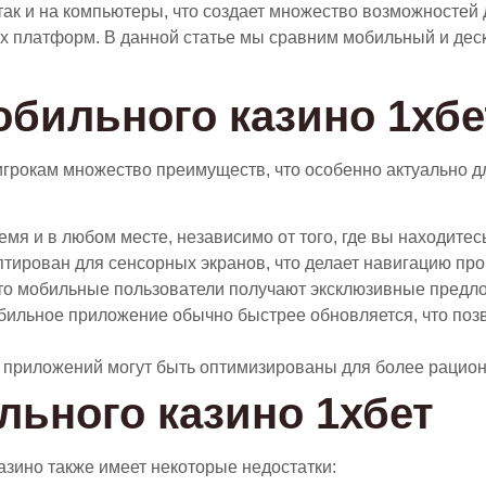
так и на компьютеры, что создает множество возможностей 
их платформ. В данной статье мы сравним мобильный и дес
бильного казино 1хбе
грокам множество преимуществ, что особенно актуально для
мя и в любом месте, независимо от того, где вы находитес
ирован для сенсорных экранов, что делает навигацию про
о мобильные пользователи получают эксклюзивные предло
ильное приложение обычно быстрее обновляется, что позв
приложений могут быть оптимизированы для более рацион
льного казино 1хбет
зино также имеет некоторые недостатки: