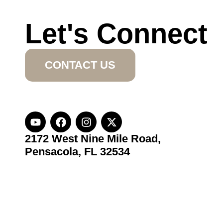
Let's Connect
CONTACT US
2172 West Nine Mile Road,
Pensacola, FL 32534