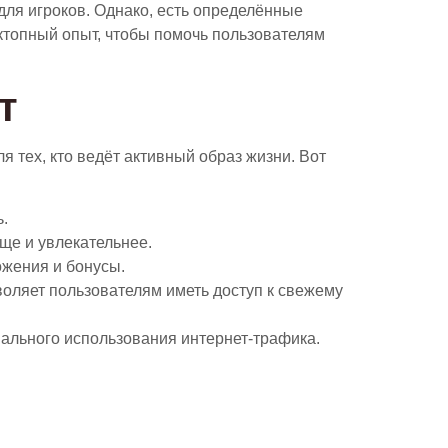
для игроков. Однако, есть определённые
ктопный опыт, чтобы помочь пользователям
т
 тех, кто ведёт активный образ жизни. Вот
ь.
ще и увлекательнее.
жения и бонусы.
оляет пользователям иметь доступ к свежему
ального использования интернет-трафика.