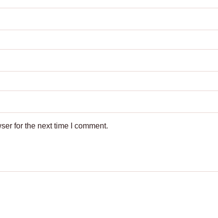
ser for the next time I comment.