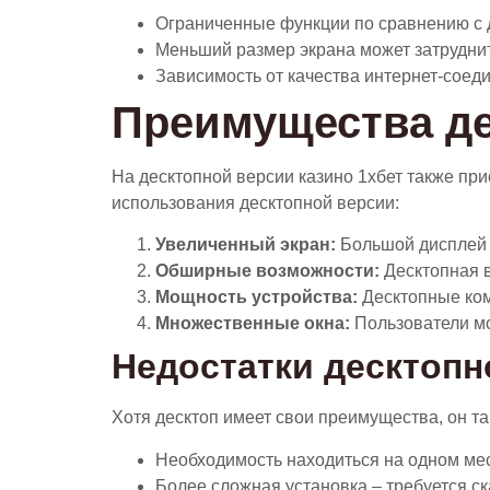
Ограниченные функции по сравнению с 
Меньший размер экрана может затруднит
Зависимость от качества интернет-соед
Преимущества де
На десктопной версии казино 1хбет также пр
использования десктопной версии:
Увеличенный экран:
Большой дисплей 
Обширные возможности:
Десктопная в
Мощность устройства:
Десктопные ком
Множественные окна:
Пользователи мо
Недостатки десктопн
Хотя десктоп имеет свои преимущества, он та
Необходимость находиться на одном мес
Более сложная установка – требуется с