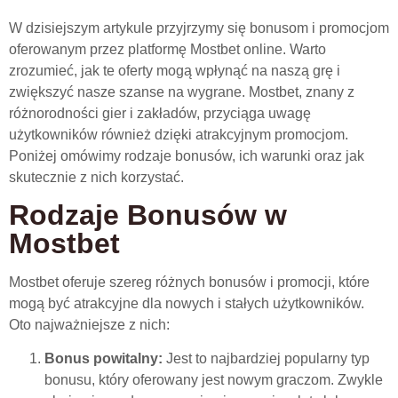
W dzisiejszym artykule przyjrzymy się bonusom i promocjom
oferowanym przez platformę Mostbet online. Warto
zrozumieć, jak te oferty mogą wpłynąć na naszą grę i
zwiększyć nasze szanse na wygrane. Mostbet, znany z
różnorodności gier i zakładów, przyciąga uwagę
użytkowników również dzięki atrakcyjnym promocjom.
Poniżej omówimy rodzaje bonusów, ich warunki oraz jak
skutecznie z nich korzystać.
Rodzaje Bonusów w
Mostbet
Mostbet oferuje szereg różnych bonusów i promocji, które
mogą być atrakcyjne dla nowych i stałych użytkowników.
Oto najważniejsze z nich:
Bonus powitalny:
Jest to najbardziej popularny typ
bonusu, który oferowany jest nowym graczom. Zwykle