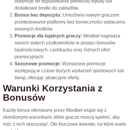
obejmuje on dopasowanie pierwszej wpłaty lub
dodatkowe środki do zakładów.
Bonus bez depozytu:
Umożliwia nowym graczom
przetestowanie platformy bez konieczności wpłacania
własnych środków.
Promocje dla lojalnych graczy:
Mostbet nagradza
swoich stałych użytkowników w postaci bonusów
lojalnościowych, cashbacku oraz różnych ofert
promocyjnych.
Sezonowe promocje:
Wzmożone promocje
występują w czasie dużych wydarzeń sportowych lub
świąt, oferując atrakcyjne oferty.
Warunki Korzystania z
Bonusów
Każdy bonus oferowany przez Mostbet wiąże się z
określonymi warunkami, które gracze muszą spełnić, aby
móc z nich skorzystać. Oto kluczowe kwestie, na które warto