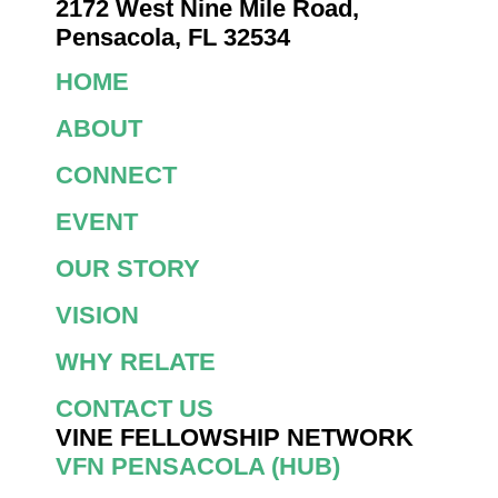
2172 West Nine Mile Road,
Pensacola, FL 32534
HOME
ABOUT
CONNECT
EVENT
OUR STORY
VISION
WHY RELATE
CONTACT US
VINE FELLOWSHIP NETWORK
VFN PENSACOLA (HUB)