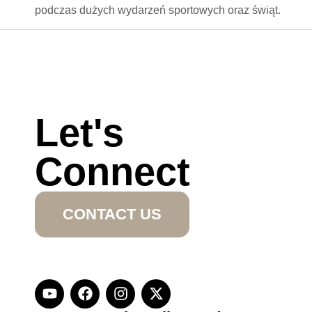
podczas dużych wydarzeń sportowych oraz świąt.
Let's
Connect
CONTACT US