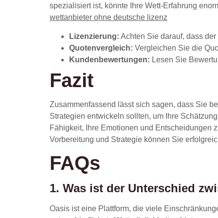
spezialisiert ist, könnte Ihre Wett-Erfahrung eno
wettanbieter ohne deutsche lizenz
Lizenzierung:
Achten Sie darauf, dass der 
Quotenvergleich:
Vergleichen Sie die Quo
Kundenbewertungen:
Lesen Sie Bewertun
Fazit
Zusammenfassend lässt sich sagen, dass Sie be
Strategien entwickeln sollten, um Ihre Schätzung
Fähigkeit, Ihre Emotionen und Entscheidungen zu k
Vorbereitung und Strategie können Sie erfolgre
FAQs
1. Was ist der Unterschied z
Oasis ist eine Plattform, die viele Einschränkun