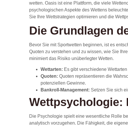
wetten. Oasis ist eine Plattform, die viele Wetten
psychologischen Aspekte des Wettens beleuchten 
Sie Ihre Wettstrategien optimieren und die Wett
Die Grundlagen d
Bevor Sie mit Sportwetten beginnen, ist es ents
Quoten zu verstehen und zu wissen, wie Sie Ihre E
minimiert das Risiko unüberlegter Wetten.
Wettarten:
Es gibt verschiedene Wettarten 
Quoten:
Quoten repräsentieren die Wahrsch
potenziellen Gewinne.
Bankroll-Management:
Setzen Sie sich ei
Wettpsychologie: 
Die Psychologie spielt eine wesentliche Rolle be
analytisch vorzugehen. Die Fähigkeit, die eigene 