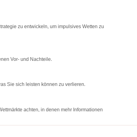
e Strategie zu entwickeln, um impulsives Wetten zu
enen Vor- und Nachteile.
s Sie sich leisten können zu verlieren.
Wettmärkte achten, in denen mehr Informationen