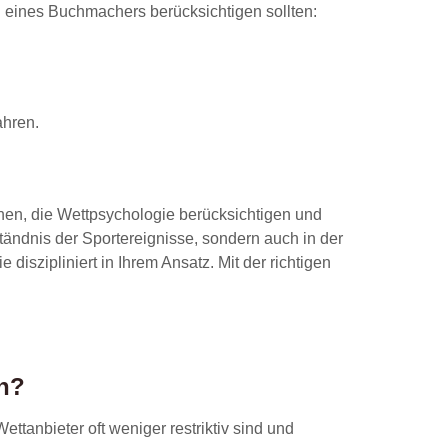
ahl eines Buchmachers berücksichtigen sollten:
ahren.
en, die Wettpsychologie berücksichtigen und
ständnis der Sportereignisse, sondern auch in der
diszipliniert in Ihrem Ansatz. Mit der richtigen
rn?
ttanbieter oft weniger restriktiv sind und