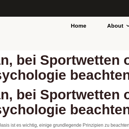
Home
About
an, bei Sportwetten
sychologie beachte
an, bei Sportwetten
sychologie beachte
asis ist es wichtig, einige grundlegende Prinzipien zu beachte