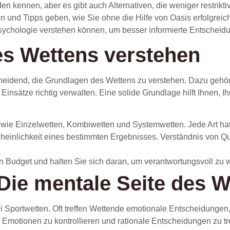
den kennen, aber es gibt auch Alternativen, die weniger restrikti
und Tipps geben, wie Sie ohne die Hilfe von Oasis erfolgreich
psychologie verstehen können, um besser informierte Entscheidu
es Wettens verstehen
cheidend, die Grundlagen des Wettens zu verstehen. Dazu gehör
insätze richtig verwalten. Eine solide Grundlage hilft Ihnen, I
wie Einzelwetten, Kombiwetten und Systemwetten. Jede Art hat 
einlichkeit eines bestimmten Ergebnisses. Verständnis von Qu
n Budget und halten Sie sich daran, um verantwortungsvoll zu w
Die mentale Seite des W
i Sportwetten. Oft treffen Wettende emotionale Entscheidungen, d
Emotionen zu kontrollieren und rationale Entscheidungen zu tref