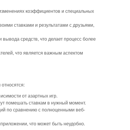
 изменениях коэффициентов и специальных
оими ставками и результатами с друзьями,
вывода средств, что делает процесс более
елей, что является важным аспектом
 относятся:
исимости от азартных игр.
ут помешать ставкам в нужный момент.
ий по сравнению с полноценными веб-
приложении, что может быть неудобно.