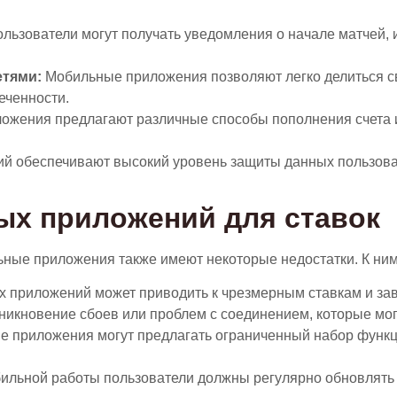
льзователи могут получать уведомления о начале матчей,
етями:
Мобильные приложения позволяют легко делиться св
еченности.
жения предлагают различные способы пополнения счета и 
 обеспечивают высокий уровень защиты данных пользоват
ых приложений для ставок
ные приложения также имеют некоторые недостатки. К ним
 приложений может приводить к чрезмерным ставкам и зав
икновение сбоев или проблем с соединением, которые мог
 приложения могут предлагать ограниченный набор функц
ильной работы пользователи должны регулярно обновлять 