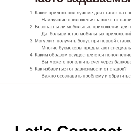
1. Какие приложения лучшие для ставок на сп
Наилучшие приложения зависят от ваших
2. Безопасны ли мобильные приложения для 
Да, большинство мобильных приложений
3. Могу ли я получить бонус при первой став
Многие букмекеры предлагают специаль
4. Каким образом осуществляется пополнени
Вы можете пополнить счет через банков
5. Как избавиться от зависимости от ставок?
Важно осознавать проблему и обратиться