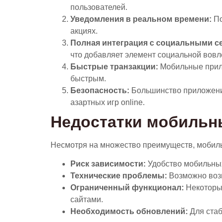
пользователей.
Уведомления в реальном времени:
По
акциях.
Полная интеграция с социальными с
что добавляет элемент социальной вовл
Быстрые транзакции:
Мобильные прило
быстрым.
Безопасность:
Большинство приложений
азартных игр online.
Недостатки мобильн
Несмотря на множество преимуществ, мобиль
Риск зависимости:
Удобство мобильных
Технические проблемы:
Возможно возн
Ограниченный функционал:
Некоторые
сайтами.
Необходимость обновлений:
Для стаб