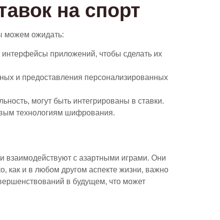
авок на спорт
ы можем ожидать:
 интерфейсы приложений, чтобы сделать их
нных и предоставления персонализированных
ьность, могут быть интегрированы в ставки.
овым технологиям шифрования.
и взаимодействуют с азартными играми. Они
, как и в любом другом аспекте жизни, важно
вершенствований в будущем, что может