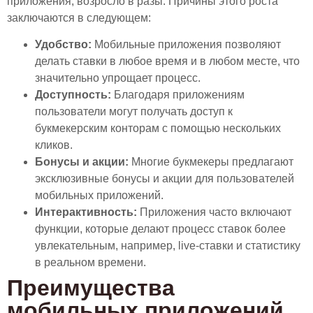
приложения, возросло в разы. Причины этого роста
заключаются в следующем:
Удобство:
Мобильные приложения позволяют
делать ставки в любое время и в любом месте, что
значительно упрощает процесс.
Доступность:
Благодаря приложениям
пользователи могут получать доступ к
букмекерским конторам с помощью нескольких
кликов.
Бонусы и акции:
Многие букмекеры предлагают
эксклюзивные бонусы и акции для пользователей
мобильных приложений.
Интерактивность:
Приложения часто включают
функции, которые делают процесс ставок более
увлекательным, например, live-ставки и статистику
в реальном времени.
Преимущества
мобильных приложений