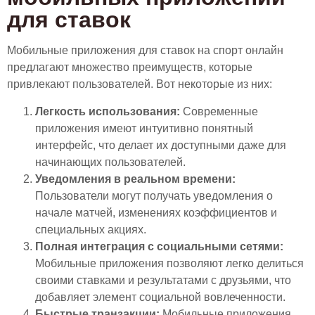
для ставок
Мобильные приложения для ставок на спорт онлайн
предлагают множество преимуществ, которые
привлекают пользователей. Вот некоторые из них:
Легкость использования:
Современные
приложения имеют интуитивно понятный
интерфейс, что делает их доступными даже для
начинающих пользователей.
Уведомления в реальном времени:
Пользователи могут получать уведомления о
начале матчей, изменениях коэффициентов и
специальных акциях.
Полная интеграция с социальными сетями:
Мобильные приложения позволяют легко делиться
своими ставками и результатами с друзьями, что
добавляет элемент социальной вовлеченности.
Быстрые транзакции:
Мобильные приложения