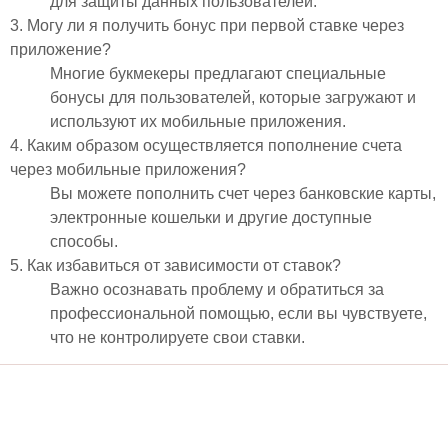
для защиты данных пользователей.
3. Могу ли я получить бонус при первой ставке через
приложение?
Многие букмекеры предлагают специальные
бонусы для пользователей, которые загружают и
используют их мобильные приложения.
4. Каким образом осуществляется пополнение счета
через мобильные приложения?
Вы можете пополнить счет через банковские карты,
электронные кошельки и другие доступные
способы.
5. Как избавиться от зависимости от ставок?
Важно осознавать проблему и обратиться за
профессиональной помощью, если вы чувствуете,
что не контролируете свои ставки.