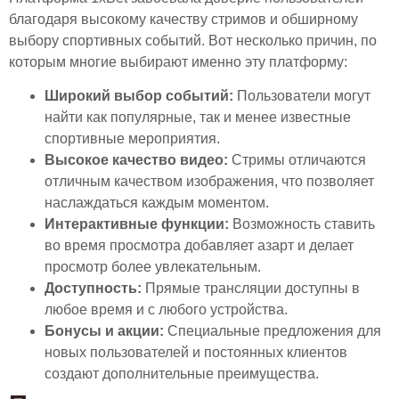
благодаря высокому качеству стримов и обширному
выбору спортивных событий. Вот несколько причин, по
которым многие выбирают именно эту платформу:
Широкий выбор событий:
Пользователи могут
найти как популярные, так и менее известные
спортивные мероприятия.
Высокое качество видео:
Стримы отличаются
отличным качеством изображения, что позволяет
наслаждаться каждым моментом.
Интерактивные функции:
Возможность ставить
во время просмотра добавляет азарт и делает
просмотр более увлекательным.
Доступность:
Прямые трансляции доступны в
любое время и с любого устройства.
Бонусы и акции:
Специальные предложения для
новых пользователей и постоянных клиентов
создают дополнительные преимущества.