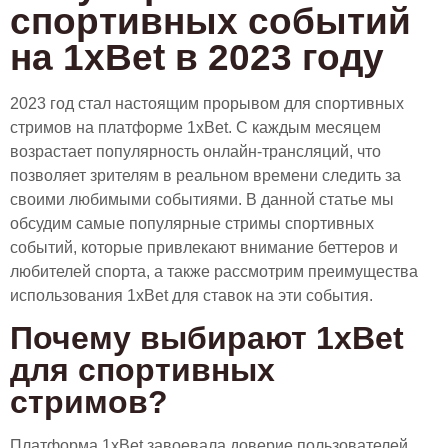
спортивных событий
на 1xBet в 2023 году
2023 год стал настоящим прорывом для спортивных
стримов на платформе 1xBet. С каждым месяцем
возрастает популярность онлайн-трансляций, что
позволяет зрителям в реальном времени следить за
своими любимыми событиями. В данной статье мы
обсудим самые популярные стримы спортивных
событий, которые привлекают внимание беттеров и
любителей спорта, а также рассмотрим преимущества
использования 1xBet для ставок на эти события.
Почему выбирают 1xBet
для спортивных
стримов?
Платформа 1xBet завоевала доверие пользователей