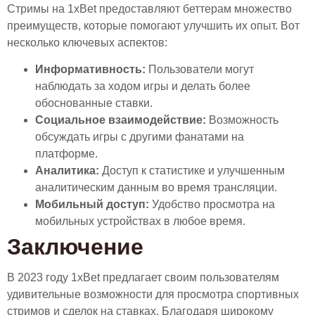
Стримы на 1xBet предоставляют беттерам множество
преимуществ, которые помогают улучшить их опыт. Вот
несколько ключевых аспектов:
Информативность:
Пользователи могут
наблюдать за ходом игры и делать более
обоснованные ставки.
Социальное взаимодействие:
Возможность
обсуждать игры с другими фанатами на
платформе.
Аналитика:
Доступ к статистике и улучшенным
аналитическим данным во время трансляции.
Мобильный доступ:
Удобство просмотра на
мобильных устройствах в любое время.
Заключение
В 2023 году 1xBet предлагает своим пользователям
удивительные возможности для просмотра спортивных
стримов и сделок на ставках. Благодаря широкому