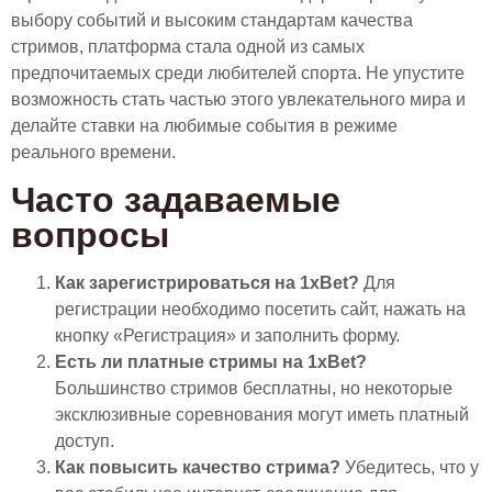
выбору событий и высоким стандартам качества
стримов, платформа стала одной из самых
предпочитаемых среди любителей спорта. Не упустите
возможность стать частью этого увлекательного мира и
делайте ставки на любимые события в режиме
реального времени.
Часто задаваемые
вопросы
Как зарегистрироваться на 1xBet?
Для
регистрации необходимо посетить сайт, нажать на
кнопку «Регистрация» и заполнить форму.
Есть ли платные стримы на 1xBet?
Большинство стримов бесплатны, но некоторые
эксклюзивные соревнования могут иметь платный
доступ.
Как повысить качество стрима?
Убедитесь, что у