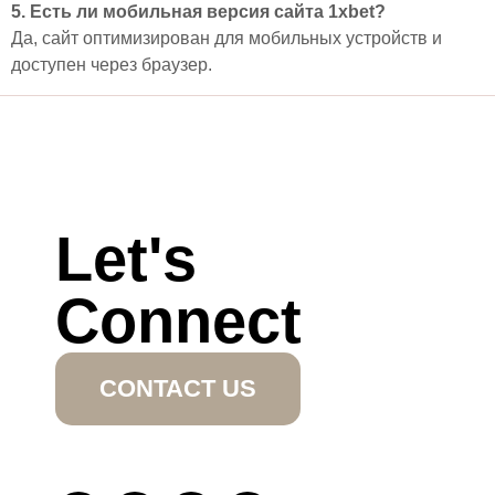
5. Есть ли мобильная версия сайта 1xbet?
Да, сайт оптимизирован для мобильных устройств и
доступен через браузер.
Let's
Connect
CONTACT US