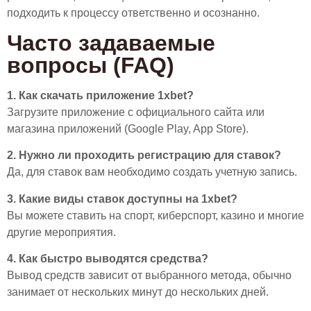
подходить к процессу ответственно и осознанно.
Часто задаваемые
вопросы (FAQ)
1. Как скачать приложение 1xbet?
Загрузите приложение с официального сайта или
магазина приложений (Google Play, App Store).
2. Нужно ли проходить регистрацию для ставок?
Да, для ставок вам необходимо создать учетную запись.
3. Какие виды ставок доступны на 1xbet?
Вы можете ставить на спорт, киберспорт, казино и многие
другие мероприятия.
4. Как быстро выводятся средства?
Вывод средств зависит от выбранного метода, обычно
занимает от нескольких минут до нескольких дней.