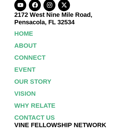
2172 West Nine Mile Road,
Pensacola, FL 32534
HOME
ABOUT
CONNECT
EVENT
OUR STORY
VISION
WHY RELATE
CONTACT US
VINE FELLOWSHIP NETWORK