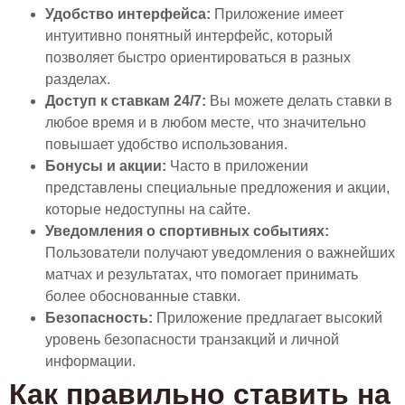
Удобство интерфейса:
Приложение имеет
интуитивно понятный интерфейс, который
позволяет быстро ориентироваться в разных
разделах.
Доступ к ставкам 24/7:
Вы можете делать ставки в
любое время и в любом месте, что значительно
повышает удобство использования.
Бонусы и акции:
Часто в приложении
представлены специальные предложения и акции,
которые недоступны на сайте.
Уведомления о спортивных событиях:
Пользователи получают уведомления о важнейших
матчах и результатах, что помогает принимать
более обоснованные ставки.
Безопасность:
Приложение предлагает высокий
уровень безопасности транзакций и личной
информации.
Как правильно ставить на