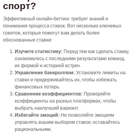
спорт?
Эффективный онлайн-беттинг требует знаний и
понимания процесса ставок. Вот несколько ключевых
советов, которые помогут вам делать более
обоснованные ставки:
Изучите статистику:
Перед тем как сделать ставку,
ознакомьтесь с последними результатами команд,
их формой и историей встреч.
Управление банкроллом:
Установите лимиты на
ставки и придерживайтесь их, чтобы избежать
финансовых потерь.
Сравнение коэффициентов:
Проверяйте
коэффициенты на разных платформах, чтобы
выбрать наилучший вариант.
Избегайте эмоций:
Не позволяйте эмоциям
управлять вашим выбором ставок; оставайтесь
рациональными.