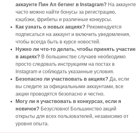
аккаунте Пин Ап бетинг в Instagram?
На аккаунте
часто можно найти бонусы за регистрацию,
кэшбэки, фрибеты и различные конкурсы.
Как узнать о новых акциях?
Рекомендуется
подписаться на аккаунт и включить уведомления,
чтобы всегда быть в курсе новостей.
Нужно ли что-то делать, чтобы принять участие
в акциях?
В большинстве случаев необходимо
просто следовать инструкциям на постах в
Instagram и соблюдать указанные условия.
Безопасно ли участвовать в акциях?
Да, если
вы следите за официальными аккаунтами, все
акции проводятся безопасно и честно.
Могу ли я участвовать в конкурсах, если я
новичок?
Безусловно! Большинство акций
открыты для всех пользователей, независимо от
уровня опыта.