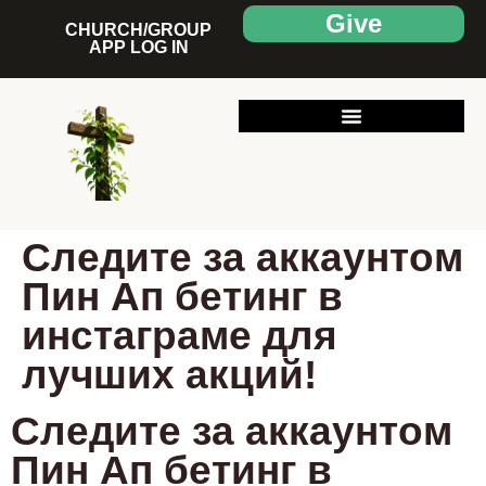
Give
CHURCH/GROUP
APP LOG IN
Следите за аккаунтом
Пин Ап бетинг в
инстаграме для
лучших акций!
Следите за аккаунтом
Пин Ап бетинг в