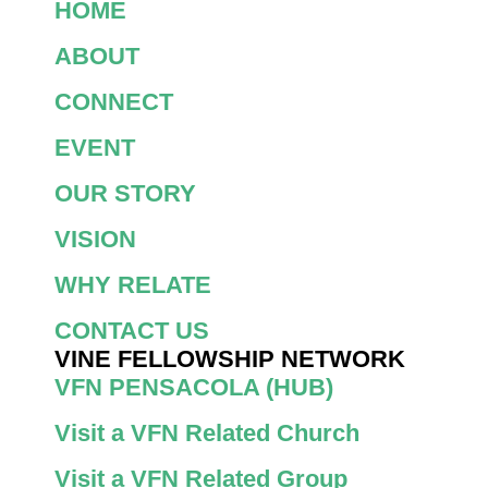
HOME
ABOUT
CONNECT
EVENT
OUR STORY
VISION
WHY RELATE
CONTACT US
VINE FELLOWSHIP NETWORK
VFN PENSACOLA (HUB)
Visit a VFN Related Church
Visit a VFN Related Group