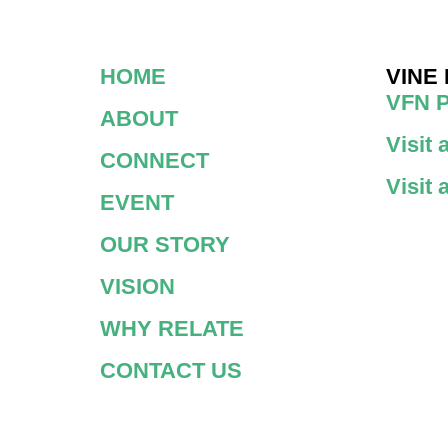
HOME
VINE
VFN 
ABOUT
Visit
CONNECT
Visit
EVENT
OUR STORY
VISION
WHY RELATE
CONTACT US