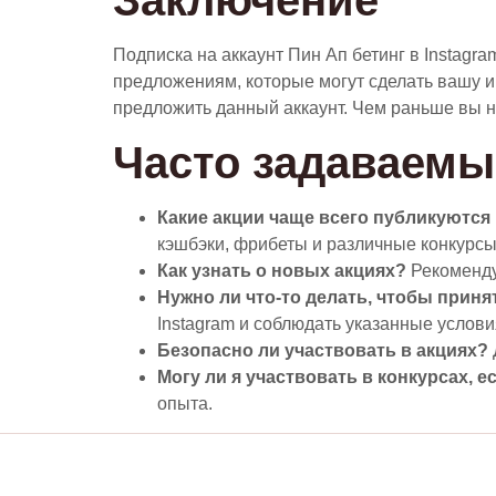
Заключение
Подписка на аккаунт Пин Ап бетинг в Instagr
предложениям, которые могут сделать вашу и
предложить данный аккаунт. Чем раньше вы н
Часто задаваемы
Какие акции чаще всего публикуются 
кэшбэки, фрибеты и различные конкурсы
Как узнать о новых акциях?
Рекомендуе
Нужно ли что-то делать, чтобы приня
Instagram и соблюдать указанные услови
Безопасно ли участвовать в акциях?
Могу ли я участвовать в конкурсах, е
опыта.