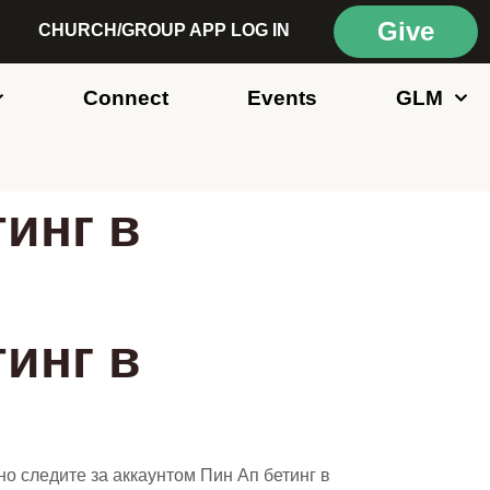
Give
CHURCH/GROUP APP LOG IN
Connect
Events
GLM
тинг в
тинг в
о следите за аккаунтом Пин Ап бетинг в