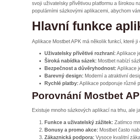
svoji uživatelsky přívětivou platformu a širokou
populárními sázkovými aplikacemi, abychom vám p
Hlavní funkce apl
Aplikace Mostbet APK má několik funkcí, které ji 
Uživatelsky přívětivé rozhraní:
Aplikace je
Široká nabídka sázek:
Mostbet nabízí sázk
Bezpečnost a důvěryhodnost:
Aplikace j
Barevný design:
Moderní a atraktivní desig
Rychlé platby:
Aplikace podporuje různé p
Porovnání Mostbet APK
Existuje mnoho sázkových aplikací na trhu, ale ja
Funkce a uživatelský zážitek:
Zatímco mno
Bonusy a promo akce:
Mostbet často nabíz
Zákaznická podpora:
Vysoce kvalitní zákaz