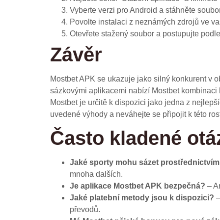
Vyberte verzi pro Android a stáhněte soubo
Povolte instalaci z neznámých zdrojů ve va
Otevřete stažený soubor a postupujte podl
Závěr
Mostbet APK se ukazuje jako silný konkurent v ob
sázkovými aplikacemi nabízí Mostbet kombinaci b
Mostbet je určitě k dispozici jako jedna z nejlepš
uvedené výhody a neváhejte se připojit k této ros
Často kladené otá
Jaké sporty mohu sázet prostřednictvím
mnoha dalších.
Je aplikace Mostbet APK bezpečná?
– An
Jaké platební metody jsou k dispozici?
–
převodů.