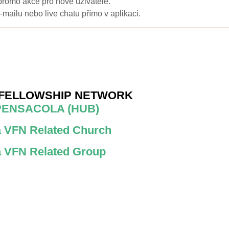
 promo akce pro nové uživatele.
mailu nebo live chatu přímo v aplikaci.
 FELLOWSHIP NETWORK
PENSACOLA (HUB)
 a VFN Related Church
 a VFN Related Group