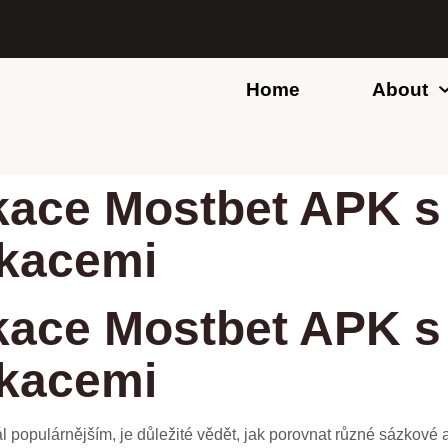
Home
About
kace Mostbet APK s 
ikacemi
kace Mostbet APK s 
ikacemi
l populárnějším, je důležité vědět, jak porovnat různé sázkové