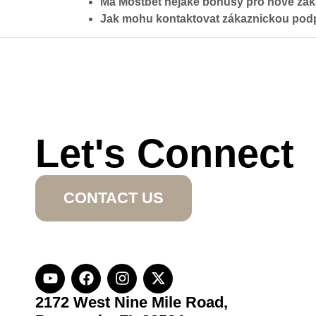
Má Mostbet nějaké bonusy pro nové zá
Jak mohu kontaktovat zákaznickou pod
Let's Connect
CONTACT US
2172 West Nine Mile Road,