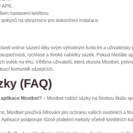
r APK.
šem nastavení telefonu.
e pokynů na obrazovce pro dokončení instalace.
lasti online sázení díky svým výhodným funkcím a uživatelsky p
ezpečnosti, rychlosti a široké nabídky sázek. Pokud hledáte ap
ích voleb na trhu. Většina uživatelů, která zkusila Mostbet, potvr
toucí komunitě sázejících.
zky (FAQ)
 aplikace Mostbet?
– Mostbet nabízí sázky na širokou škálu spo
o, Mostbet používá šifrování pro ochranu vašich osobních a fin
 Aplikace podporuje různé platební metody včetně kreditních k