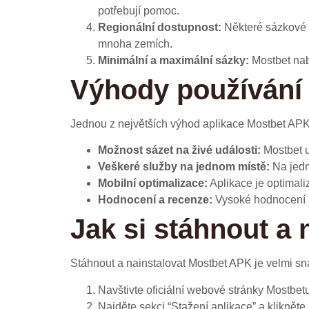
potřebují pomoc.
Regionální dostupnost:
Některé sázkové a
mnoha zemích.
Minimální a maximální sázky:
Mostbet nabí
Výhody používání
Jednou z největších výhod aplikace Mostbet APK je
Možnost sázet na živé události:
Mostbet u
Veškeré služby na jednom místě:
Na jedno
Mobilní optimalizace:
Aplikace je optimali
Hodnocení a recenze:
Vysoké hodnocení ap
Jak si stáhnout a
Stáhnout a nainstalovat Mostbet APK je velmi sn
Navštivte oficiální webové stránky Mostbetu
Najděte sekci “Stažení aplikace” a klikněte 