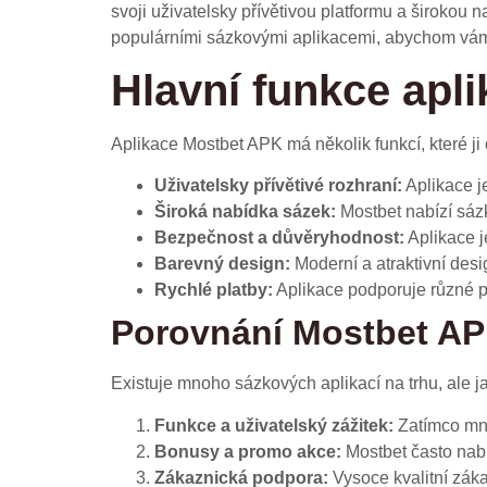
svoji uživatelsky přívětivou platformu a širokou
populárními sázkovými aplikacemi, abychom vám p
Hlavní funkce apl
Aplikace Mostbet APK má několik funkcí, které ji 
Uživatelsky přívětivé rozhraní:
Aplikace je
Široká nabídka sázek:
Mostbet nabízí sázk
Bezpečnost a důvěryhodnost:
Aplikace j
Barevný design:
Moderní a atraktivní desig
Rychlé platby:
Aplikace podporuje různé p
Porovnání Mostbet APK
Existuje mnoho sázkových aplikací na trhu, ale ja
Funkce a uživatelský zážitek:
Zatímco mno
Bonusy a promo akce:
Mostbet často nabíz
Zákaznická podpora:
Vysoce kvalitní zákaz