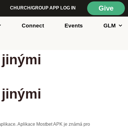
Give
CHURCH/GROUP APP LOG IN
Connect
Events
GLM
jinými
jinými
 aplikace. Aplikace Mostbet APK je známá pro