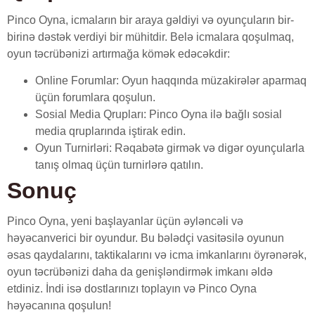
Pinco Oyna, icmaların bir araya gəldiyi və oyunçuların bir-
birinə dəstək verdiyi bir mühitdir. Belə icmalara qoşulmaq,
oyun təcrübənizi artırmağa kömək edəcəkdir:
Online Forumlar: Oyun haqqında müzakirələr aparmaq
üçün forumlara qoşulun.
Sosial Media Qrupları: Pinco Oyna ilə bağlı sosial
media qruplarında iştirak edin.
Oyun Turnirləri: Rəqabətə girmək və digər oyunçularla
tanış olmaq üçün turnirlərə qatılın.
Sonuç
Pinco Oyna, yeni başlayanlar üçün əyləncəli və
həyəcanverici bir oyundur. Bu bələdçi vasitəsilə oyunun
əsas qaydalarını, taktikalarını və icma imkanlarını öyrənərək,
oyun təcrübənizi daha da genişləndirmək imkanı əldə
etdiniz. İndi isə dostlarınızı toplayın və Pinco Oyna
həyəcanına qoşulun!