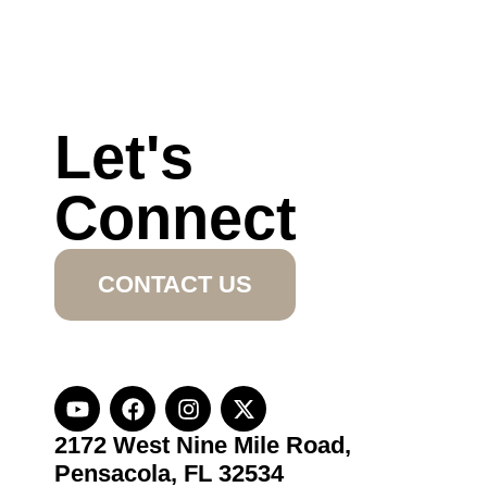
Let's
Connect
CONTACT US
2172 West Nine Mile Road,
Pensacola, FL 32534