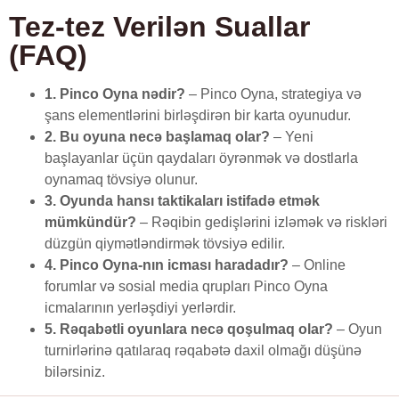
Tez-tez Verilən Suallar
(FAQ)
1. Pinco Oyna nədir?
– Pinco Oyna, strategiya və
şans elementlərini birləşdirən bir karta oyunudur.
2. Bu oyuna necə başlamaq olar?
– Yeni
başlayanlar üçün qaydaları öyrənmək və dostlarla
oynamaq tövsiyə olunur.
3. Oyunda hansı taktikaları istifadə etmək
mümkündür?
– Rəqibin gedişlərini izləmək və riskləri
düzgün qiymətləndirmək tövsiyə edilir.
4. Pinco Oyna-nın icması haradadır?
– Online
forumlar və sosial media qrupları Pinco Oyna
icmalarının yerləşdiyi yerlərdir.
5. Rəqabətli oyunlara necə qoşulmaq olar?
– Oyun
turnirlərinə qatılaraq rəqabətə daxil olmağı düşünə
bilərsiniz.