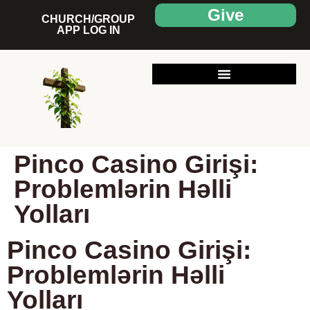
Give
CHURCH/GROUP
APP LOG IN
Pinco Casino Girişi:
Problemlərin Həlli
Yolları
Pinco Casino Girişi:
Problemlərin Həlli
Yolları