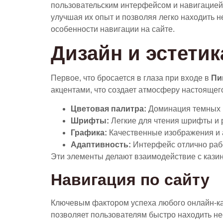
пользовательским интерфейсом и навигацией. 
улучшая их опыт и позволяя легко находить 
особенности навигации на сайте.
Дизайн и эстети
Первое, что бросается в глаза при входе в
Пи
акцентами, что создает атмосферу настоящег
Цветовая палитра:
Доминация темных цв
Шрифты:
Легкие для чтения шрифты и 
Графика:
Качественные изображения и 
Адаптивность:
Интерфейс отлично рабо
Эти элементы делают взаимодействие с казин
Навигация по сайту
Ключевым фактором успеха любого онлайн-ка
позволяет пользователям быстро находить не