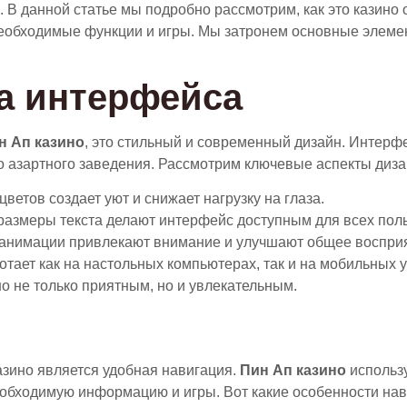
В данной статье мы подробно рассмотрим, как это казино о
необходимые функции и игры. Мы затронем основные элемен
ка интерфейса
н Ап казино
, это стильный и современный дизайн. Интерф
о азартного заведения. Рассмотрим ключевые аспекты диза
етов создает уют и снижает нагрузку на глаза.
размеры текста делают интерфейс доступным для всех пол
анимации привлекают внимание и улучшают общее восприя
тает как на настольных компьютерах, так и на мобильных у
о не только приятным, но и увлекательным.
зино является удобная навигация.
Пин Ап казино
использу
обходимую информацию и игры. Вот какие особенности нави