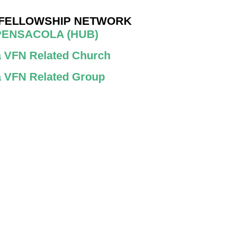
 FELLOWSHIP NETWORK
PENSACOLA (HUB)
 a VFN Related Church
 a VFN Related Group