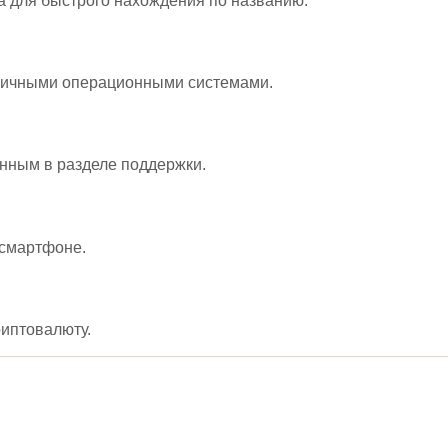
а для быстрого нахождения по названию.
азличными операционными системами.
анным в разделе поддержки.
 смартфоне.
риптовалюту.