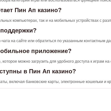
бора категории игры или воспользоваться функцией поиск
отает Пин Ап казино?
ольных компьютерах, так и на мобильных устройствах с р
й поддержки?
чата на сайте или обратиться по указанным контактным д
 мобильное приложение?
 которое можно загрузить для удобного доступа к играм на
оступны в Пин Ап казино?
ты, включая банковские карты, электронные кошельки и к