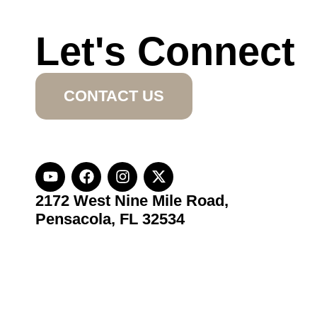
Let's Connect
CONTACT US
2172 West Nine Mile Road,
Pensacola, FL 32534