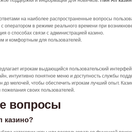
лужбе поддержки и информации для новичков.
Пин Ап казин
 ответами на наиболее распространенные вопросы пользов
 с оператором в режиме реального времени при возникнове
я о способах связи с администрацией казино.
ым и комфортным для пользователей.
едлагает игрокам выдающийся пользовательский интерфей
айн, интуитивно понятное меню и доступность службы под
н до мелочей, чтобы обеспечить игрокам лучший опыт. Каз
и пожелания своих пользователей.
е вопросы
п казино?