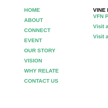
HOME
VINE
VFN 
ABOUT
Visit
CONNECT
Visit
EVENT
OUR STORY
VISION
WHY RELATE
CONTACT US