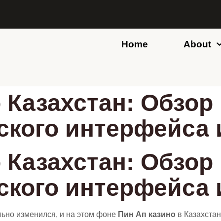
Home
About
 Казахстан: Обзор
ского интерфейса 
 Казахстан: Обзор
ского интерфейса 
ьно изменился, и на этом фоне
Пин Ап казино
в Казахста