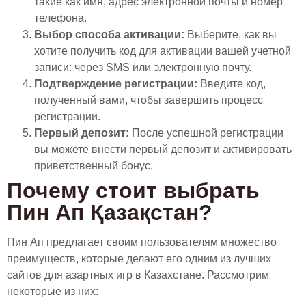
такие как имя, адрес электронной почты и номер
телефона.
Выбор способа активации:
Выберите, как вы
хотите получить код для активации вашей учетной
записи: через SMS или электронную почту.
Подтверждение регистрации:
Введите код,
полученный вами, чтобы завершить процесс
регистрации.
Первый депозит:
После успешной регистрации
вы можете внести первый депозит и активировать
приветственный бонус.
Почему стоит выбрать
Пин Ап Қазақстан?
Пин Ап предлагает своим пользователям множество
преимуществ, которые делают его одним из лучших
сайтов для азартных игр в Казахстане. Рассмотрим
некоторые из них: