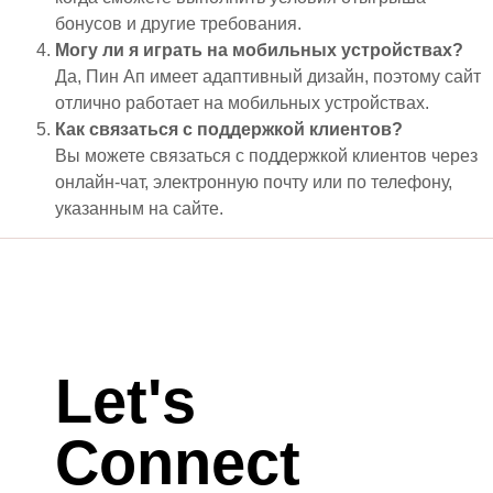
бонусов и другие требования.
Могу ли я играть на мобильных устройствах?
Да, Пин Ап имеет адаптивный дизайн, поэтому сайт
отлично работает на мобильных устройствах.
Как связаться с поддержкой клиентов?
Вы можете связаться с поддержкой клиентов через
онлайн-чат, электронную почту или по телефону,
указанным на сайте.
Let's
Connect