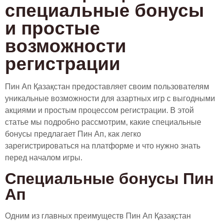
специальные бонусы
и простые
возможности
регистрации
Пин Ап Қазақстан предоставляет своим пользователям
уникальные возможности для азартных игр с выгодными
акциями и простым процессом регистрации. В этой
статье мы подробно рассмотрим, какие специальные
бонусы предлагает Пин Ап, как легко
зарегистрироваться на платформе и что нужно знать
перед началом игры.
Специальные бонусы Пин
Ап
Одним из главных преимуществ Пин Ап Қазақстан