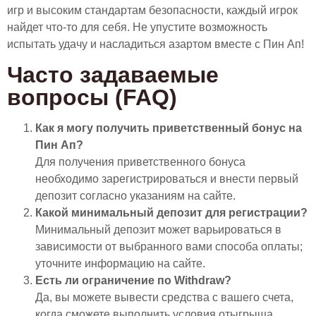
игр и высоким стандартам безопасности, каждый игрок
найдет что-то для себя. Не упустите возможность
испытать удачу и насладиться азартом вместе с Пин Ап!
Часто задаваемые
вопросы (FAQ)
Как я могу получить приветственный бонус на
Пин Ап?
Для получения приветственного бонуса
необходимо зарегистрироваться и внести первый
депозит согласно указаниям на сайте.
Какой минимальный депозит для регистрации?
Минимальный депозит может варьироваться в
зависимости от выбранного вами способа оплаты;
уточните информацию на сайте.
Есть ли ограничение по Withdraw?
Да, вы можете вывести средства с вашего счета,
когда сможете выполнить условия отыгрыша