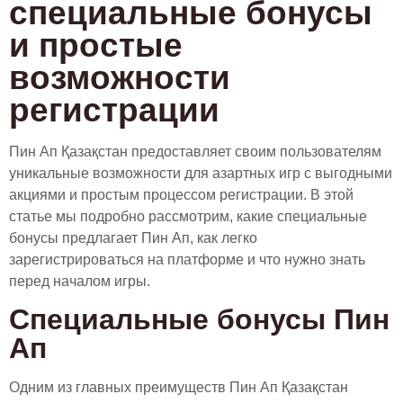
специальные бонусы
и простые
возможности
регистрации
Пин Ап Қазақстан предоставляет своим пользователям
уникальные возможности для азартных игр с выгодными
акциями и простым процессом регистрации. В этой
статье мы подробно рассмотрим, какие специальные
бонусы предлагает Пин Ап, как легко
зарегистрироваться на платформе и что нужно знать
перед началом игры.
Специальные бонусы Пин
Ап
Одним из главных преимуществ Пин Ап Қазақстан