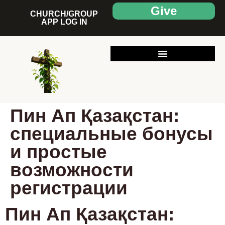
Give
CHURCH/GROUP
APP LOG IN
Пин Ап Қазақстан:
специальные бонусы
и простые
возможности
регистрации
Пин Ап Қазақстан: