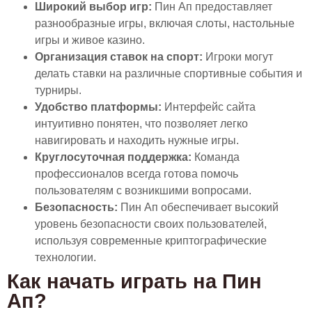
Широкий выбор игр:
Пин Ап предоставляет
разнообразные игры, включая слоты, настольные
игры и живое казино.
Организация ставок на спорт:
Игроки могут
делать ставки на различные спортивные события и
турниры.
Удобство платформы:
Интерфейс сайта
интуитивно понятен, что позволяет легко
навигировать и находить нужные игры.
Круглосуточная поддержка:
Команда
профессионалов всегда готова помочь
пользователям с возникшими вопросами.
Безопасность:
Пин Ап обеспечивает высокий
уровень безопасности своих пользователей,
используя современные криптографические
технологии.
Как начать играть на Пин
Ап?