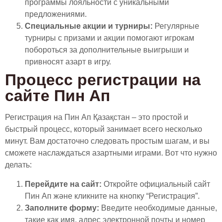
программы лояльности с уникальными
предложениями.
Специальные акции и турниры:
Регулярные
турниры с призами и акции помогают игрокам
побороться за дополнительные выигрыши и
привносят азарт в игру.
Процесс регистрации на
сайте Пин Ап
Регистрация на Пин Ап Қазақстан – это простой и
быстрый процесс, который занимает всего несколько
минут. Вам достаточно следовать простым шагам, и вы
сможете наслаждаться азартными играми. Вот что нужно
делать:
Перейдите на сайт:
Откройте официальный сайт
Пин Ап және кликните на кнопку “Регистрация”.
Заполните форму:
Введите необходимые данные,
такие как имя, адрес электронной почты и номер