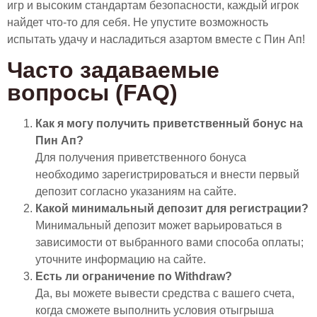
игр и высоким стандартам безопасности, каждый игрок
найдет что-то для себя. Не упустите возможность
испытать удачу и насладиться азартом вместе с Пин Ап!
Часто задаваемые
вопросы (FAQ)
Как я могу получить приветственный бонус на
Пин Ап?
Для получения приветственного бонуса
необходимо зарегистрироваться и внести первый
депозит согласно указаниям на сайте.
Какой минимальный депозит для регистрации?
Минимальный депозит может варьироваться в
зависимости от выбранного вами способа оплаты;
уточните информацию на сайте.
Есть ли ограничение по Withdraw?
Да, вы можете вывести средства с вашего счета,
когда сможете выполнить условия отыгрыша