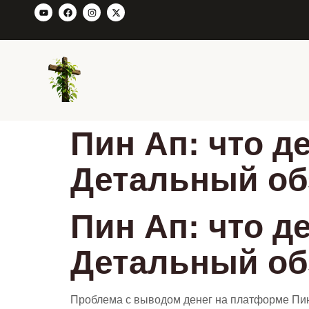
Пин Ап: что д
Детальный об
Пин Ап: что д
Детальный об
Проблема с выводом денег на платформе Пин 