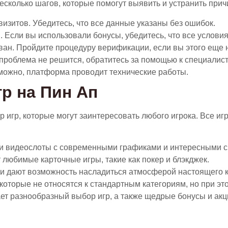
есколько шагов, которые помогут выявить и устранить причи
изитов. Убедитесь, что все данные указаны без ошибок.
 Если вы использовали бонусы, убедитесь, что все услови
ван. Пройдите процедуру верификации, если вы этого еще 
проблема не решится, обратитесь за помощью к специалис
можно, платформа проводит технические работы.
р на Пин Ап
гр, которые могут заинтересовать любого игрока. Все игр
к и видеослоты с современными графиками и интересными 
 любимые карточные игры, такие как покер и блэкджек.
 дают возможность насладиться атмосферой настоящего ка
которые не относятся к стандартным категориям, но при эт
ет разнообразный выбор игр, а также щедрые бонусы и акц