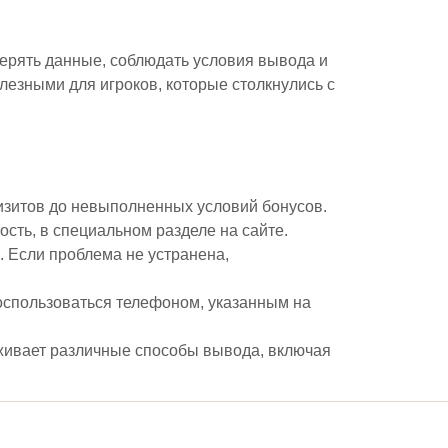
ерять данные, соблюдать условия вывода и
лезными для игроков, которые столкнулись с
изитов до невыполненных условий бонусов.
сть, в специальном разделе на сайте.
. Если проблема не устранена,
воспользоваться телефоном, указанным на
живает различные способы вывода, включая