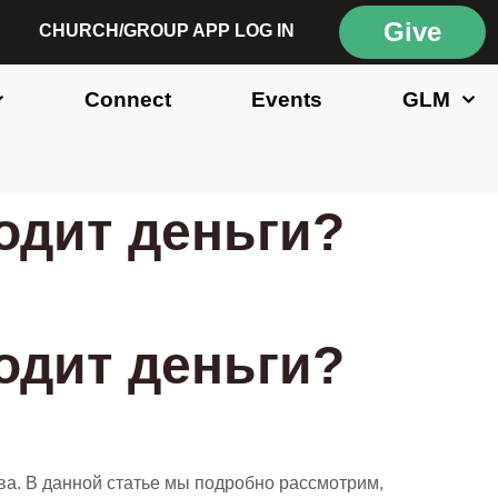
Give
CHURCH/GROUP APP LOG IN
Connect
Events
GLM
водит деньги?
водит деньги?
ва. В данной статье мы подробно рассмотрим,