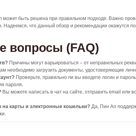
Ап может быть решена при правильном подходе. Важно пров
. Надеемся, что данный обзор и рекомендации окажутся по
е вопросы (FAQ)
тв?
Причины могут варьироваться – от неправильных рекв
ам необходимо загрузить документы, удостоверяющие лично
каунт?
Проверьте, правильно ли вы вводите логин и пароль
ия пароля.
?
Вы можете написать в чат на сайте, отправить email или 
 на карты и электронные кошельки?
Да, Пин Ап поддер
ки.