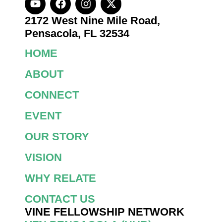
2172 West Nine Mile Road,
Pensacola, FL 32534
HOME
ABOUT
CONNECT
EVENT
OUR STORY
VISION
WHY RELATE
CONTACT US
VINE FELLOWSHIP NETWORK