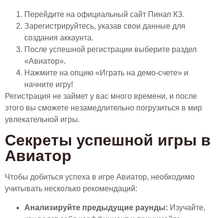
Перейдите на официальный сайт Пинап КЗ.
Зарегистрируйтесь, указав свои данные для
создания аккаунта.
После успешной регистрации выберите раздел
«Авиатор».
Нажмите на опцию «Играть на демо-счете» и
начните игру!
Регистрация не займет у вас много времени, и после
этого вы сможете незамедлительно погрузиться в мир
увлекательной игры.
Секреты успешной игры в
Авиатор
Чтобы добиться успеха в игре Авиатор, необходимо
учитывать несколько рекомендаций:
Анализируйте предыдущие раунды:
Изучайте,