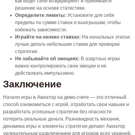
как ведет себя коэффициент и принимайте
решение на основе статистики.
Определите лимиты:
Установите для себя
пределы по сумме ставок и выигрышам, чтобы
избежать зависимости.
Играйте на низких ставках:
На начальных этапах
лучше делать небольшие ставки для проверки
стратегии.
Не забывайте об эмоциях:
В азартных играх
важно контролировать свои эмоции и не
действовать импульсивно.
Заключение
Начало игры в Авиатор на демо-счете — это отличный
способ ознакомиться с игрой, отработать свои навыки и
разработать успешные стратегии без опасности
потерять реальные деньги. Разновидность механик,
динамика игры и элементы стратегии делают Авиатор
увлекательным развлечением для игроков всех уровней.