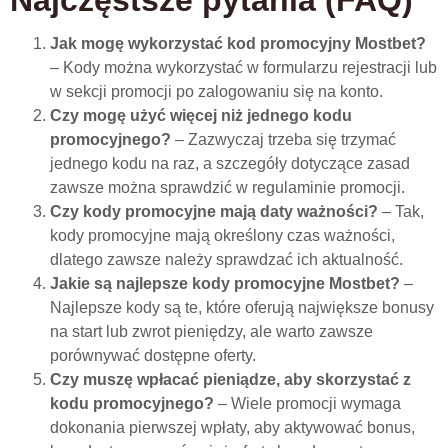
Najczęstsze pytania (FAQ)
Jak mogę wykorzystać kod promocyjny Mostbet?
– Kody można wykorzystać w formularzu rejestracji lub
w sekcji promocji po zalogowaniu się na konto.
Czy mogę użyć więcej niż jednego kodu
promocyjnego?
– Zazwyczaj trzeba się trzymać
jednego kodu na raz, a szczegóły dotyczące zasad
zawsze można sprawdzić w regulaminie promocji.
Czy kody promocyjne mają daty ważności?
– Tak,
kody promocyjne mają określony czas ważności,
dlatego zawsze należy sprawdzać ich aktualność.
Jakie są najlepsze kody promocyjne Mostbet?
–
Najlepsze kody są te, które oferują największe bonusy
na start lub zwrot pieniędzy, ale warto zawsze
porównywać dostępne oferty.
Czy muszę wpłacać pieniądze, aby skorzystać z
kodu promocyjnego?
– Wiele promocji wymaga
dokonania pierwszej wpłaty, aby aktywować bonus,