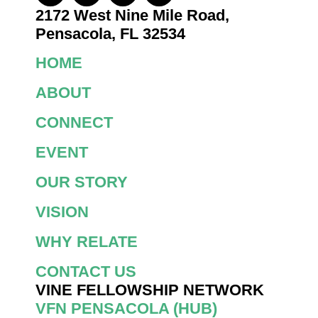
2172 West Nine Mile Road,
Pensacola, FL 32534
HOME
ABOUT
CONNECT
EVENT
OUR STORY
VISION
WHY RELATE
CONTACT US
VINE FELLOWSHIP NETWORK
VFN PENSACOLA (HUB)