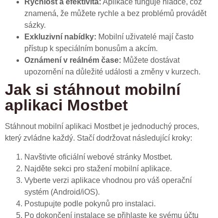
Rychlost a efektivita:
Aplikace funguje hladce, což
znamená, že můžete rychle a bez problémů provádět
sázky.
Exkluzivní nabídky:
Mobilní uživatelé mají často
přístup k speciálním bonusům a akcím.
Oznámení v reálném čase:
Můžete dostávat
upozornění na důležité události a změny v kurzech.
Jak si stáhnout mobilní
aplikaci Mostbet
Stáhnout mobilní aplikaci Mostbet je jednoduchý proces,
který zvládne každý. Stačí dodržovat následující kroky:
Navštivte oficiální webové stránky Mostbet.
Najděte sekci pro stažení mobilní aplikace.
Vyberte verzi aplikace vhodnou pro váš operační
systém (Android/iOS).
Postupujte podle pokynů pro instalaci.
Po dokončení instalace se přihlaste ke svému účtu