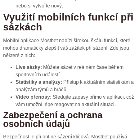
nebo si vytvořte nový.
Využití mobilních funkcí při
sázkách
Mobilní aplikace Mostbet nabízí širokou škálu funkcí, které
mohou dramaticky zlepšit váš zážitek při sázení. Zde jsou
některé z nich:
Live sázky:
Můžete sázet v reálném čase během
sportovních událostí.
Statistiky a analýzy:
Přístup k aktuálním statistikám a
analýzám týmů a hráčů.
Video přenosy:
Sledujte zápasy přímo v aplikaci, což
vám umožní lépe reagovat na aktuální situaci.
Zabezpečení a ochrana
osobních údajů
Bezpečnost je při online sázení klíčová. Mostbet používá