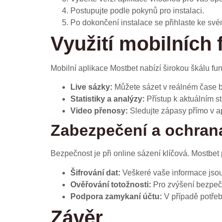
Postupujte podle pokynů pro instalaci.
Po dokončení instalace se přihlaste ke své
Využití mobilních 
Mobilní aplikace Mostbet nabízí širokou škálu fun
Live sázky:
Můžete sázet v reálném čase b
Statistiky a analýzy:
Přístup k aktuálním s
Video přenosy:
Sledujte zápasy přímo v ap
Zabezpečení a ochran
Bezpečnost je při online sázení klíčová. Mostbet
Šifrování dat:
Veškeré vaše informace jsou
Ověřování totožnosti:
Pro zvýšení bezpečn
Podpora zamykaní účtu:
V případě potře
Závěr