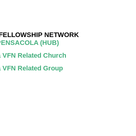
 FELLOWSHIP NETWORK
PENSACOLA (HUB)
 a VFN Related Church
 a VFN Related Group