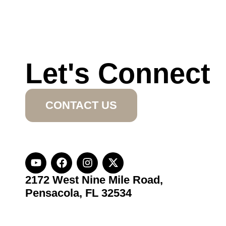
Let's Connect
CONTACT US
2172 West Nine Mile Road,
Pensacola, FL 32534