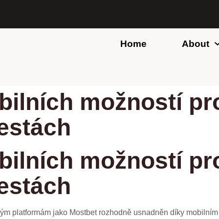
Home
About
ilních možností pr
cestách
ilních možností pr
cestách
kovým platformám jako Mostbet rozhodně usnadněn díky mobilním 