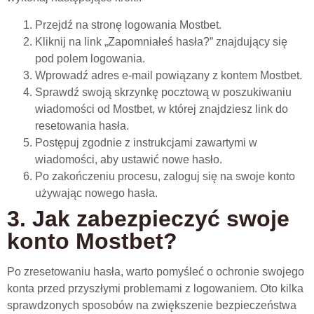
Przejdź na stronę logowania Mostbet.
Kliknij na link „Zapomniałeś hasła?” znajdujący się
pod polem logowania.
Wprowadź adres e-mail powiązany z kontem Mostbet.
Sprawdź swoją skrzynkę pocztową w poszukiwaniu
wiadomości od Mostbet, w której znajdziesz link do
resetowania hasła.
Postępuj zgodnie z instrukcjami zawartymi w
wiadomości, aby ustawić nowe hasło.
Po zakończeniu procesu, zaloguj się na swoje konto
używając nowego hasła.
3. Jak zabezpieczyć swoje
konto Mostbet?
Po zresetowaniu hasła, warto pomyśleć o ochronie swojego
konta przed przyszłymi problemami z logowaniem. Oto kilka
sprawdzonych sposobów na zwiększenie bezpieczeństwa