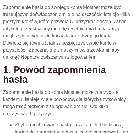
Zapomnienie hasła do swojego konta Mostbet może być
frustrującym doświadczeniem, ale na szczęście istnieje kilka
prostych kroków, które pozwolą Ci odzyskać dostęp. W tym
artykule przedstawimy metodę resetowania hasła, abyś
mógł szybko wrócić do korzystania z Twojego konta.
Dowiesz się również, jak zabezpieczyć swoje konto w
przyszłości. Zapoznaj się z naszymi wskazówkami, aby
uniknąć kłopotów związanych z logowaniem.
1. Powód zapomnienia
hasła
Zapomnienie hasła do konta Mostbet może zdarzyć się
każdemu. Istnieje wiele powodów, dla których użytkownicy
mogą mieć problem z zalogowaniem się. Oto kilka
najczęstszych przyczyn:
Zbyt skomplikowane hasło – czasami ludzie tworzą
trudne do zapamiętania hasła, co później prowadzi do