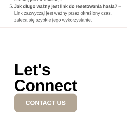
Jak długo ważny jest link do resetowania hasła?
–
Link zazwyczaj jest ważny przez określony czas,
zaleca się szybkie jego wykorzystanie.
Let's
Connect
CONTACT US