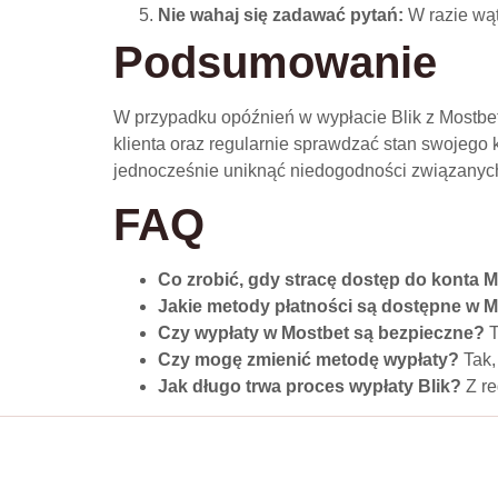
Nie wahaj się zadawać pytań:
W razie wąt
Podsumowanie
W przypadku opóźnień w wypłacie Blik z Mostbet
klienta oraz regularnie sprawdzać stan swojego 
jednocześnie uniknąć niedogodności związanych
FAQ
Co zrobić, gdy stracę dostęp do konta 
Jakie metody płatności są dostępne w 
Czy wypłaty w Mostbet są bezpieczne?
T
Czy mogę zmienić metodę wypłaty?
Tak,
Jak długo trwa proces wypłaty Blik?
Z re