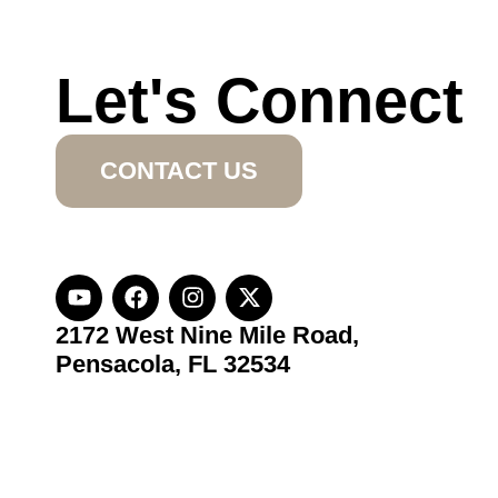
Let's Connect
CONTACT US
2172 West Nine Mile Road,
Pensacola, FL 32534