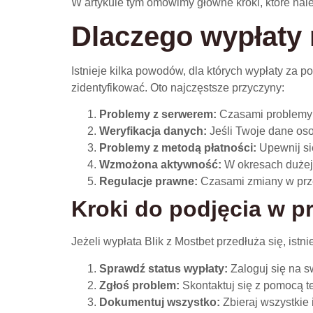
W artykule tym omówimy główne kroki, które nale
Dlaczego wypłaty
Istnieje kilka powodów, dla których wypłaty za 
zidentyfikować. Oto najczęstsze przyczyny:
Problemy z serwerem:
Czasami problemy t
Weryfikacja danych:
Jeśli Twoje dane os
Problemy z metodą płatności:
Upewnij się
Wzmożona aktywność:
W okresach dużej 
Regulacje prawne:
Czasami zmiany w prz
Kroki do podjęcia w p
Jeżeli wypłata Blik z Mostbet przedłuża się, istn
Sprawdź status wypłaty:
Zaloguj się na s
Zgłoś problem:
Skontaktuj się z pomocą te
Dokumentuj wszystko:
Zbieraj wszystkie 