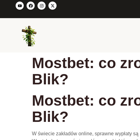
Mostbet: co zro
Blik?
Mostbet: co zro
Blik?
W świecie zakładów online, sprawne wypłaty są kl