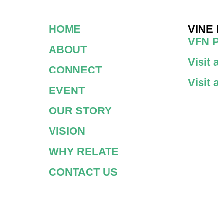
HOME
VINE
VFN 
ABOUT
Visit
CONNECT
Visit
EVENT
OUR STORY
VISION
WHY RELATE
CONTACT US