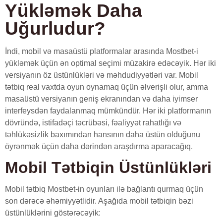
Yükləmək Daha
Uğurludur?
İndi, mobil və masaüstü platformalar arasında Mostbet-i
yükləmək üçün ən optimal seçimi müzakirə edəcəyik. Hər iki
versiyanın öz üstünlükləri və məhdudiyyətləri var. Mobil
tətbiq real vaxtda oyun oynamaq üçün əlverişli olur, amma
masaüstü versiyanın geniş ekranından və daha iyimser
interfeysdən faydalanmaq mümkündür. Hər iki platformanın
dövründə, istifadəçi təcrübəsi, fəaliyyət rahatlığı və
təhlükəsizlik baxımından hansının daha üstün olduğunu
öyrənmək üçün daha dərindən araşdırma aparacağıq.
Mobil Tətbiqin Üstünlükləri
Mobil tətbiq Mostbet-in oyunları ilə bağlantı qurmaq üçün
son dərəcə əhəmiyyətlidir. Aşağıda mobil tətbiqin bəzi
üstünlüklərini göstərəcəyik: