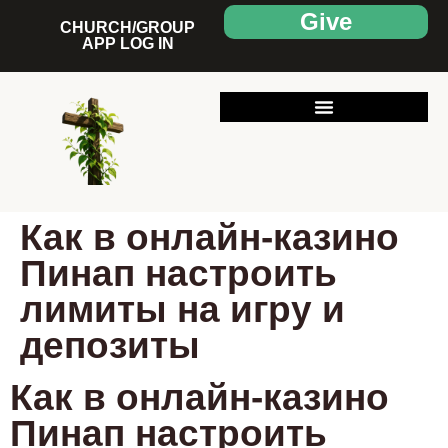
Give
CHURCH/GROUP
APP LOG IN
Как в онлайн-казино
Пинап настроить
лимиты на игру и
депозиты
Как в онлайн-казино
Пинап настроить