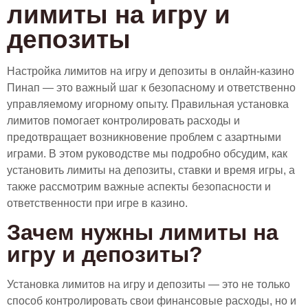
лимиты на игру и
депозиты
Настройка лимитов на игру и депозиты в онлайн-казино
Пинап — это важный шаг к безопасному и ответственно
управляемому игорному опыту. Правильная установка
лимитов помогает контролировать расходы и
предотвращает возникновение проблем с азартными
играми. В этом руководстве мы подробно обсудим, как
установить лимиты на депозиты, ставки и время игры, а
также рассмотрим важные аспекты безопасности и
ответственности при игре в казино.
Зачем нужны лимиты на
игру и депозиты?
Установка лимитов на игру и депозиты — это не только
способ контролировать свои финансовые расходы, но и