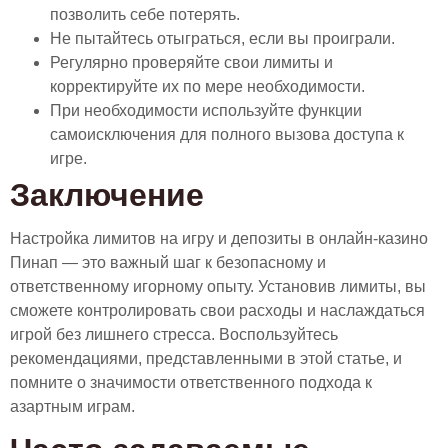
позволить себе потерять.
Не пытайтесь отыграться, если вы проиграли.
Регулярно проверяйте свои лимиты и
корректируйте их по мере необходимости.
При необходимости используйте функции
самоисключения для полного вызова доступа к
игре.
Заключение
Настройка лимитов на игру и депозиты в онлайн-казино
Пинап — это важный шаг к безопасному и
ответственному игорному опыту. Установив лимиты, вы
сможете контролировать свои расходы и наслаждаться
игрой без лишнего стресса. Воспользуйтесь
рекомендациями, представленными в этой статье, и
помните о значимости ответственного подхода к
азартным играм.