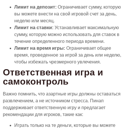
Лимит на депозит:
Ограничивает сумму, которую
вы можете внести на свой игровой счет за день,
неделю или месяц.
Лимит на ставки:
Устанавливает максимальную
сумму, которую можно использовать для ставок в
течение определенного периода времени.
Лимит на время игры:
Ограничивает общее
время, проведенное за игрой за день или неделю,
чтобы избежать чрезмерного увлечения.
Ответственная игра и
самоконтроль
Важно помнить, что азартные игры должны оставаться
развлечением, а не источником стресса. Пинап
поддерживает ответственную игру и предлагает
рекомендации для игроков, такие как:
Играть только на те деньги, которые вы можете