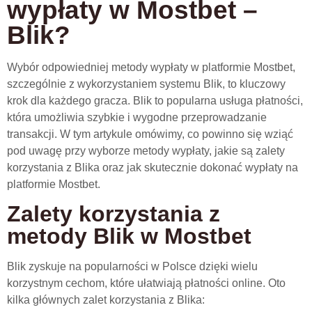
wypłaty w Mostbet –
Blik?
Wybór odpowiedniej metody wypłaty w platformie Mostbet,
szczególnie z wykorzystaniem systemu Blik, to kluczowy
krok dla każdego gracza. Blik to popularna usługa płatności,
która umożliwia szybkie i wygodne przeprowadzanie
transakcji. W tym artykule omówimy, co powinno się wziąć
pod uwagę przy wyborze metody wypłaty, jakie są zalety
korzystania z Blika oraz jak skutecznie dokonać wypłaty na
platformie Mostbet.
Zalety korzystania z
metody Blik w Mostbet
Blik zyskuje na popularności w Polsce dzięki wielu
korzystnym cechom, które ułatwiają płatności online. Oto
kilka głównych zalet korzystania z Blika: