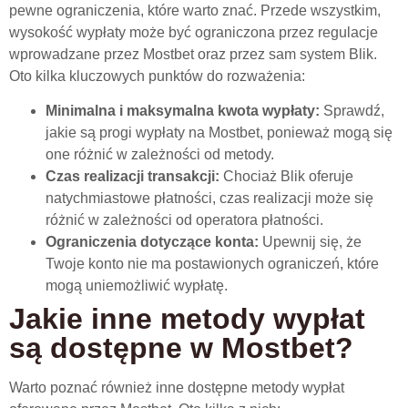
pewne ograniczenia, które warto znać. Przede wszystkim,
wysokość wypłaty może być ograniczona przez regulacje
wprowadzane przez Mostbet oraz przez sam system Blik.
Oto kilka kluczowych punktów do rozważenia:
Minimalna i maksymalna kwota wypłaty:
Sprawdź,
jakie są progi wypłaty na Mostbet, ponieważ mogą się
one różnić w zależności od metody.
Czas realizacji transakcji:
Chociaż Blik oferuje
natychmiastowe płatności, czas realizacji może się
różnić w zależności od operatora płatności.
Ograniczenia dotyczące konta:
Upewnij się, że
Twoje konto nie ma postawionych ograniczeń, które
mogą uniemożliwić wypłatę.
Jakie inne metody wypłat
są dostępne w Mostbet?
Warto poznać również inne dostępne metody wypłat