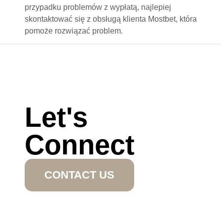
przypadku problemów z wypłatą, najlepiej
skontaktować się z obsługą klienta Mostbet, która
pomoże rozwiązać problem.
Let's
Connect
CONTACT US