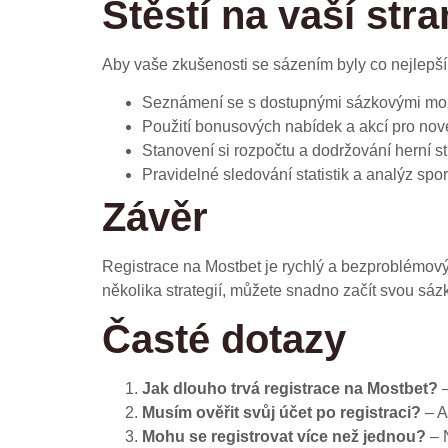
Štěstí na vaší str
Aby vaše zkušenosti se sázením byly co nejlepší,
Seznámení se s dostupnými sázkovými možn
Použití bonusových nabídek a akcí pro nov
Stanovení si rozpočtu a dodržování herní st
Pravidelné sledování statistik a analýz spor
Závěr
Registrace na Mostbet je rychlý a bezproblémový
několika strategií, můžete snadno začít svou sá
Časté dotazy
Jak dlouho trvá registrace na Mostbet?
–
Musím ověřit svůj účet po registraci?
– A
Mohu se registrovat více než jednou?
– N