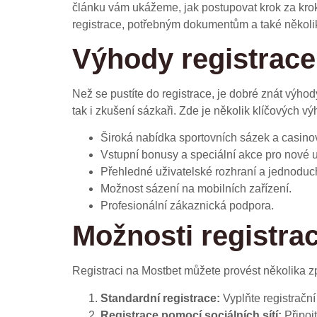
článku vám ukážeme, jak postupovat krok za kr
registrace, potřebným dokumentům a také několi
Výhody registrace
Než se pustíte do registrace, je dobré znát výhod
tak i zkušení sázkaři. Zde je několik klíčových v
Široká nabídka sportovních sázek a casino
Vstupní bonusy a speciální akce pro nové u
Přehledné uživatelské rozhraní a jednoduc
Možnost sázení na mobilních zařízení.
Profesionální zákaznická podpora.
Možnosti registra
Registraci na Mostbet můžete provést několika z
Standardní registrace:
Vyplňte registrační 
Registrace pomocí sociálních sítí:
Připojt