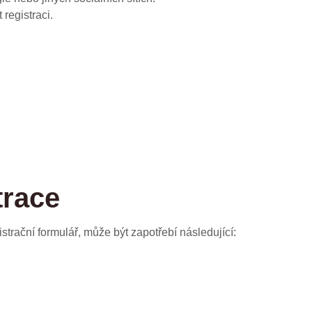
 registraci.
trace
strační formulář, může být zapotřebí následující: