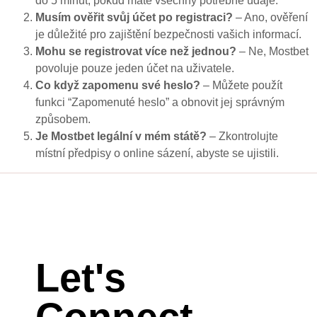
do 5 minut, pokud máte všechny potřebné údaje.
Musím ověřit svůj účet po registraci?
– Ano, ověření
je důležité pro zajištění bezpečnosti vašich informací.
Mohu se registrovat více než jednou?
– Ne, Mostbet
povoluje pouze jeden účet na uživatele.
Co když zapomenu své heslo?
– Můžete použít
funkci “Zapomenuté heslo” a obnovit jej správným
způsobem.
Je Mostbet legální v mém státě?
– Zkontrolujte
místní předpisy o online sázení, abyste se ujistili.
Let's