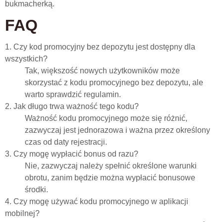
bukmacherką.
FAQ
1. Czy kod promocyjny bez depozytu jest dostępny dla
wszystkich?
Tak, większość nowych użytkowników może
skorzystać z kodu promocyjnego bez depozytu, ale
warto sprawdzić regulamin.
2. Jak długo trwa ważność tego kodu?
Ważność kodu promocyjnego może się różnić,
zazwyczaj jest jednorazowa i ważna przez określony
czas od daty rejestracji.
3. Czy mogę wypłacić bonus od razu?
Nie, zazwyczaj należy spełnić określone warunki
obrotu, zanim będzie można wypłacić bonusowe
środki.
4. Czy mogę używać kodu promocyjnego w aplikacji
mobilnej?