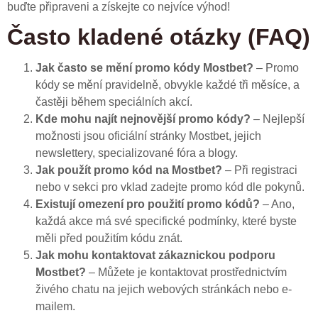
buďte připraveni a získejte co nejvíce výhod!
Často kladené otázky (FAQ)
Jak často se mění promo kódy Mostbet?
– Promo
kódy se mění pravidelně, obvykle každé tři měsíce, a
častěji během speciálních akcí.
Kde mohu najít nejnovější promo kódy?
– Nejlepší
možnosti jsou oficiální stránky Mostbet, jejich
newslettery, specializované fóra a blogy.
Jak použít promo kód na Mostbet?
– Při registraci
nebo v sekci pro vklad zadejte promo kód dle pokynů.
Existují omezení pro použití promo kódů?
– Ano,
každá akce má své specifické podmínky, které byste
měli před použitím kódu znát.
Jak mohu kontaktovat zákaznickou podporu
Mostbet?
– Můžete je kontaktovat prostřednictvím
živého chatu na jejich webových stránkách nebo e-
mailem.