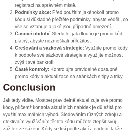
registraci na správném místě.
Podmínky akce:
Před použitím jakéhokoli promo
kódu si důkladně přečtěte podmínky, abyste věděli, co
vše se vztahuje a jaké jsou případné omezení.
Časové období:
Sledujte, jak dlouho je promo kód
platný, abyste nezmeškali příležitost.
Grešování a sázková strategie:
Využijte promo kódy
k podpoře své sázkové strategie a využijte možnost
zvýšit své bankroll.
Časté kontroly:
Kontrolujte pravidelně dostupné
promo kódy a aktualizace na stránkách s tipy a triky.
Conclusion
Jak tedy vidíte, Mostbet pravidelně aktualizuje své promo
kódy, přičemž kontrola aktuálních nabídek je důležitá pro
využití maximálních výhod. Sledováním různých zdrojů a
efektivním využíváním těchto kódů můžete zlepšit svůj
zážitek ze sázení. Kódy se liší podle akcí a období, takže