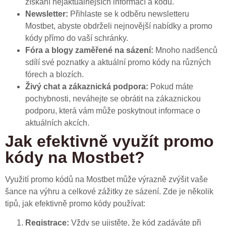
získání nejaktuálnějších informací a kódů.
Newsletter:
Přihlaste se k odběru newsletteru
Mostbet, abyste obdrželi nejnovější nabídky a promo
kódy přímo do vaší schránky.
Fóra a blogy zaměřené na sázení:
Mnoho nadšenců
sdílí své poznatky a aktuální promo kódy na různých
fórech a blozích.
Živý chat a zákaznická podpora:
Pokud máte
pochybnosti, neváhejte se obrátit na zákaznickou
podporu, která vám může poskytnout informace o
aktuálních akcích.
Jak efektivně využít promo
kódy na Mostbet?
Využití promo kódů na Mostbet může výrazně zvýšit vaše
šance na výhru a celkové zážitky ze sázení. Zde je několik
tipů, jak efektivně promo kódy používat:
Registrace:
Vždy se ujistěte, že kód zadáváte při