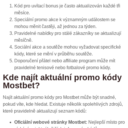
Kód pro uvítací bonus je často aktualizován každé tři
měsíce.
Speciální promo akce k významným událostem se
mohou měnit častěji, až jednou za týden.
Pravidelné nabídky pro stálé zákazníky se aktualizují
měsíčně.
Sociální akce a soutěže mohou vyžadovat specifické
kódy, které se mění v průběhu soutěže.
Doporučení přátel nebo affiliate program může mít
pravidelné tenisové nebo fotbalové promo kódy.
Kde najít aktuální promo kódy
Mostbet?
Najít aktuální promo kódy pro Mostbet může být snadné,
pokud víte, kde hledat. Existuje několik spolehlivých zdrojů,
které pravidelně aktualizují seznam kódů:
Oficiální webové stránky Mostbet:
Nejlepší místo pro